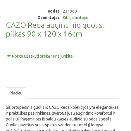
Kodas
231960
Gamintojas
Kiti gamintojai
CAZO Reda augintinio guolis,
pilkas 90 x 120 x 16cm
Norite užsakyti prekę? Prisijunkite.
Plačiau
Šis ortopedinis guolis iš CAZO Reda kolekcijos yra elegantiškas
ir praktiškas pasirinkimas, svarbus jūsų augintinio komfortui ir
poilsiui. Pagamintas iš baldų klasės audinio su odos apdaila.
Guolio paviršius yra atsparus vandeniui, todėl jį lengva
prižiūrėti, o nuimamas užvalkalas suteikia galimybę patogiai jį