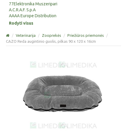
77Elektronika Muszeripari
A.C.R.A.F. S.p.A
AAAA Europe Distribution
Rodyti visus
/
Veterinarija
/
Zooprekės
/
Priežiūros priemonės
/
CAZO Reda augintinio guolis, pilkas 90 x 120 x 16cm