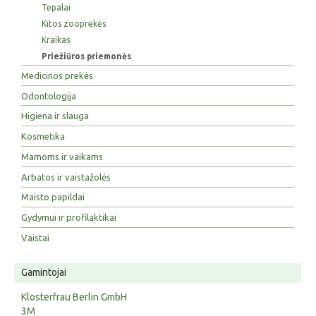
Tepalai
Kitos zooprekės
Kraikas
Priežiūros priemonės
Medicinos prekės
Odontologija
Higiena ir slauga
Kosmetika
Mamoms ir vaikams
Arbatos ir vaistažolės
Maisto papildai
Gydymui ir profilaktikai
Vaistai
Gamintojai
Klosterfrau Berlin GmbH
3M