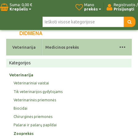
Suma:
0,00 €
Mano
Registruotis /
Krepšelis
prekės
Prisijungti
Pradžia
Naujos prekės
Paieška
Kontaktai
...
Veterinarija
Medicinos prekės
Kategorijos
Veterinarija
Veterinariniai vaistai
Tik veterinarijos gydytojams
Veterinarinės priemonės
Biocidai
Chirurginės priemonės
Pašarai ir pašarų papildai
Zooprekės