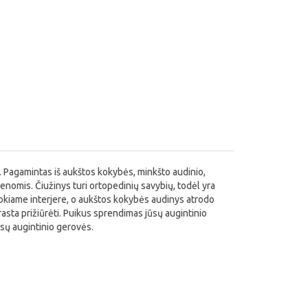
ui. Pagamintas iš aukštos kokybės, minkšto audinio,
ienomis. Čiužinys turi ortopedinių savybių, todėl yra
 kokiame interjere, o aukštos kokybės audinys atrodo
asta prižiūrėti. Puikus sprendimas jūsų augintinio
ūsų augintinio gerovės.