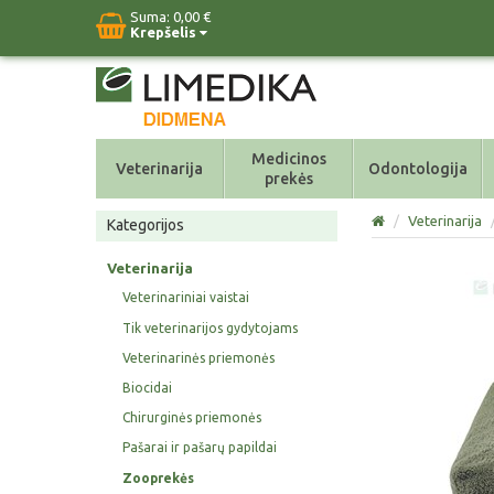
Suma:
0,00 €
Krepšelis
Medicinos
Veterinarija
Odontologija
prekės
/
Veterinarija
Kategorijos
Veterinarija
Veterinariniai vaistai
Tik veterinarijos gydytojams
Veterinarinės priemonės
Biocidai
Chirurginės priemonės
Pašarai ir pašarų papildai
Zooprekės