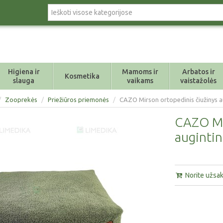
Higiena ir
Mamoms ir
Arbatos ir
Kosmetika
slauga
vaikams
vaistažolės
/
Zooprekės
/
Priežiūros priemonės
/
CAZO Mirson ortopedinis čiužinys aug
CAZO Mir
augintin
Norite užsaky