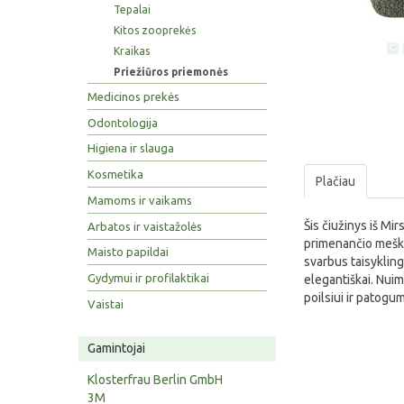
Tepalai
Kitos zooprekės
Kraikas
Priežiūros priemonės
Medicinos prekės
Odontologija
Higiena ir slauga
Kosmetika
Plačiau
Mamoms ir vaikams
Šis čiužinys iš Mi
Arbatos ir vaistažolės
primenančio meškiu
Maisto papildai
svarbus taisykling
Gydymui ir profilaktikai
elegantiškai. Nuim
poilsiui ir patogu
Vaistai
Gamintojai
Klosterfrau Berlin GmbH
3M