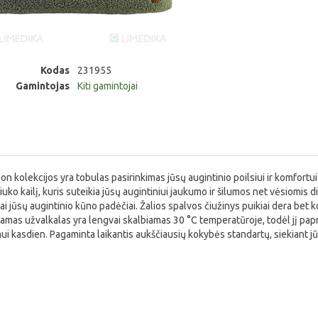
Kodas
231955
Gamintojas
Kiti gamintojai
rson kolekcijos yra tobulas pasirinkimas jūsų augintinio poilsiui ir komfort
ko kailį, kuris suteikia jūsų augintiniui jaukumo ir šilumos net vėsiomis d
ai jūsų augintinio kūno padėčiai. Žalios spalvos čiužinys puikiai dera bet
amas užvalkalas yra lengvai skalbiamas 30 °C temperatūroje, todėl jį papr
mui kasdien. Pagaminta laikantis aukščiausių kokybės standartų, siekiant j