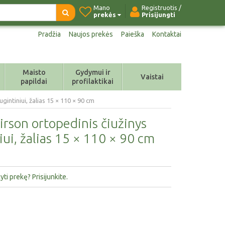
Mano
Registruotis /
prekės
Prisijungti
Pradžia
Naujos prekės
Paieška
Kontaktai
Maisto
Gydymui ir
Vaistai
papildai
profilaktikai
intiniui, žalias 15 × 110 × 90 cm
son ortopedinis čiužinys
iui, žalias 15 × 110 × 90 cm
ti prekę? Prisijunkite.