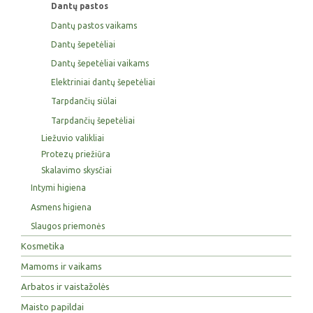
Dantų pastos
Dantų pastos vaikams
Dantų šepetėliai
Dantų šepetėliai vaikams
Elektriniai dantų šepetėliai
Tarpdančių siūlai
Tarpdančių šepetėliai
Liežuvio valikliai
Protezų priežiūra
Skalavimo skysčiai
Intymi higiena
Asmens higiena
Slaugos priemonės
Kosmetika
Mamoms ir vaikams
Arbatos ir vaistažolės
Maisto papildai