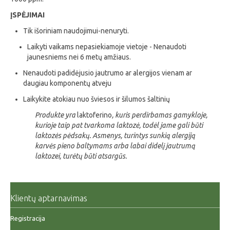
ĮSPĖJIMAI
Tik išoriniam naudojimui-nenuryti.
Laikyti vaikams nepasiekiamoje vietoje - Nenaudoti
jaunesniems nei 6 metų amžiaus.
Nenaudoti padidėjusio jautrumo ar alergijos vienam ar
daugiau komponentų atveju
Laikykite atokiau nuo šviesos ir šilumos šaltinių
Produkte yra
laktoferino
, kuris perdirbamas gamykloje,
kurioje taip pat tvarkoma laktozė, todėl jame gali būti
laktozės pėdsakų. Asmenys, turintys sunkią alergiją
karvės pieno baltymams arba labai didelį jautrumą
laktozei, turėtų būti atsargūs.
Klientų aptarnavimas
Registracija