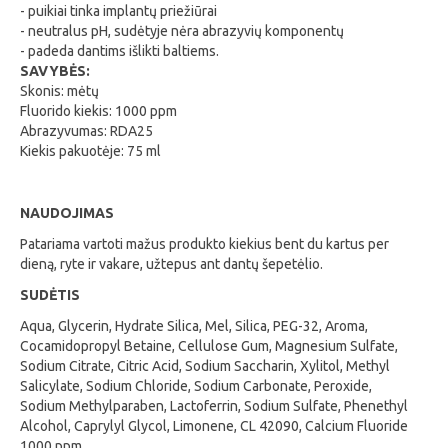
- puikiai tinka implantų priežiūrai
- neutralus pH, sudėtyje nėra abrazyvių komponentų
- padeda dantims išlikti baltiems.
SAVYBĖS:
Skonis: mėtų
Fluorido kiekis: 1000 ppm
Abrazyvumas: RDA25
Kiekis pakuotėje: 75 ml
NAUDOJIMAS
Patariama vartoti mažus produkto kiekius bent du kartus per
dieną, ryte ir vakare, užtepus ant dantų šepetėlio.
SUDĖTIS
Aqua, Glycerin, Hydrate Silica, Mel, Silica, PEG-32, Aroma,
Cocamidopropyl Betaine, Cellulose Gum, Magnesium Sulfate,
Sodium Citrate, Citric Acid, Sodium Saccharin, Xylitol, Methyl
Salicylate, Sodium Chloride, Sodium Carbonate, Peroxide,
Sodium Methylparaben, Lactoferrin, Sodium Sulfate, Phenethyl
Alcohol, Caprylyl Glycol, Limonene, CL 42090, Calcium Fluoride
1000 ppm.