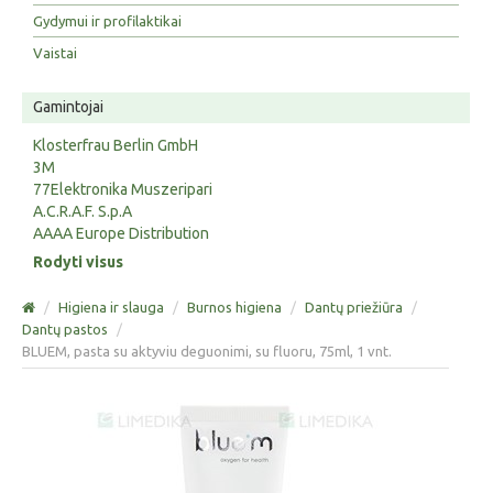
Gydymui ir profilaktikai
Vaistai
Gamintojai
Klosterfrau Berlin GmbH
3M
77Elektronika Muszeripari
A.C.R.A.F. S.p.A
AAAA Europe Distribution
Rodyti visus
/
Higiena ir slauga
/
Burnos higiena
/
Dantų priežiūra
/
Dantų pastos
/
BLUEM, pasta su aktyviu deguonimi, su fluoru, 75ml, 1 vnt.