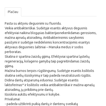
Plačiau
Pasta su aktyviu deguonimi su fluoridu.
Veikia antibakteriškai. Sudėtyje esantis aktyvus deguonis
efektyviai naikina blogąsias bakterijasnekenkdamas gerosioms,
mažina apnašų atsiradimą. Antibakterinėmis savybėmis
pasižymi ir sudėtyje nedidelėmis koncentracijomis esantys
aktyvaus deguonies šaltiniai – Manuka medus ir sodos
perboratas.
Skatina ir spartina žaizdų gijimą. Efektyviai spartina ląstelių
regeneraciją, kolageno gamybą taip pagreitindamas žaizdų
gijimą.
Mažina burnos terpės rūgštingumą. Sudėtyje esantis ksilitolis
skatina seilių išsiskyrimą ir taip padeda neutralizuoti rūgštis.
Didina dantų atsparumą ėduoniui. Sudėtyje esantis
laktoferinas* ir ksilitolis veikia antibakteriškai ir mažina apnašų
atsiradimą, jų prikibimą prie dantų.
Išsiskiria aukštu efektyvumu ir kokybe.
Privalumai:
- padeda užtikrinti puikią dantų ir dantenų sveikatą