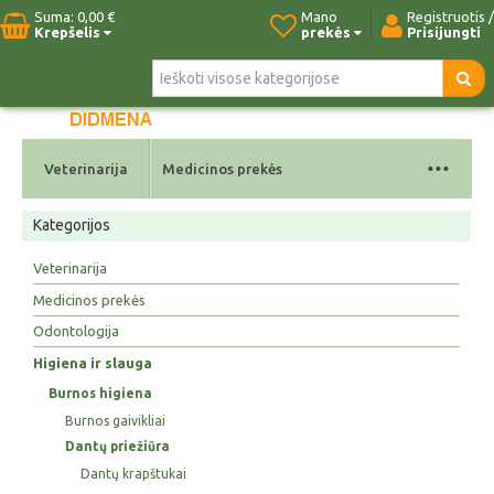
Suma:
0,00 €
Mano
Registruotis /
Krepšelis
prekės
Prisijungti
Pradžia
Naujos prekės
Paieška
Kontaktai
...
Veterinarija
Medicinos prekės
Kategorijos
Veterinarija
Medicinos prekės
Odontologija
Higiena ir slauga
Burnos higiena
Burnos gaivikliai
Dantų priežiūra
Dantų krapštukai