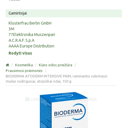
Gamintojai
Klosterfrau Berlin GmbH
3M
77Elektronika Muszeripari
A.C.R.A.F. S.p.A
AAAA Europe Distribution
Rodyti visus
/
Kosmetika
/
Kūno odos priežiūra
/
Prausimosi priemonės
/
BIODERMA ATODERM INTENSIVE PAIN, raminantis valomasis
muilas sudirgusiai, atopiškai odai, 150 g