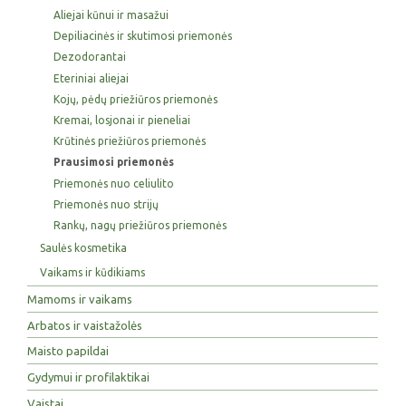
Aliejai kūnui ir masažui
Depiliacinės ir skutimosi priemonės
Dezodorantai
Eteriniai aliejai
Kojų, pėdų priežiūros priemonės
Kremai, losjonai ir pieneliai
Krūtinės priežiūros priemonės
Prausimosi priemonės
Priemonės nuo celiulito
Priemonės nuo strijų
Rankų, nagų priežiūros priemonės
Saulės kosmetika
Vaikams ir kūdikiams
Mamoms ir vaikams
Arbatos ir vaistažolės
Maisto papildai
Gydymui ir profilaktikai
Vaistai