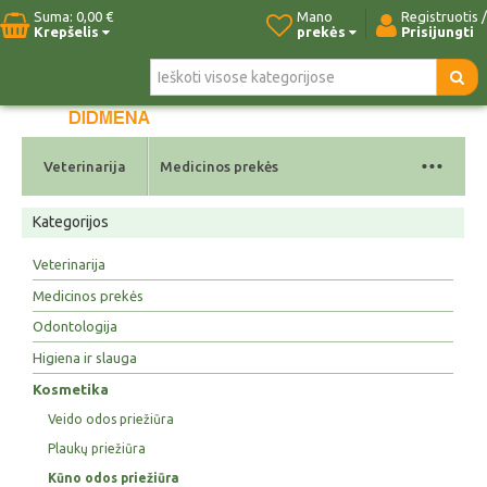
Suma:
0,00 €
Mano
Registruotis /
Krepšelis
prekės
Prisijungti
Pradžia
Naujos prekės
Paieška
Kontaktai
...
Veterinarija
Medicinos prekės
Kategorijos
Veterinarija
Medicinos prekės
Odontologija
Higiena ir slauga
Kosmetika
Veido odos priežiūra
Plaukų priežiūra
Kūno odos priežiūra