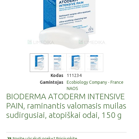
Kodas
111234
Gamintojas
Ecobiology Company - France
NAOS
BIODERMA ATODERM INTENSIVE
PAIN, raminantis valomasis muilas
sudirgusiai, atopiškai odai, 150 g
Norite užsakyti prekę? Prisijunkite.