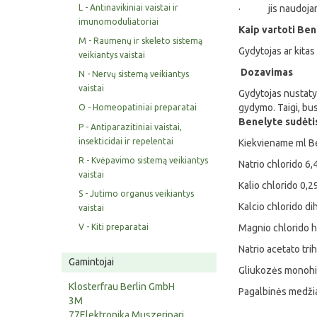
L - Antinavikiniai vaistai ir
· jis naudojamas 
imunomoduliatoriai
Kaip vartoti Be
M - Raumenų ir skeleto sistemą
Gydytojas ar kitas 
veikiantys vaistai
Dozavimas
N - Nervų sistemą veikiantys
vaistai
Gydytojas nustatys
gydymo. Taigi, bus 
O - Homeopatiniai preparatai
Benelyte sudėti
P - Antiparazitiniai vaistai,
insekticidai ir repelentai
Kiekviename ml Be
R - Kvėpavimo sistemą veikiantys
Natrio chlorido 6
vaistai
Kalio chlorido 0,
S - Jutimo organus veikiantys
Kalcio chlorido d
vaistai
Magnio chlorido 
V - Kiti preparatai
Natrio acetato tr
Gamintojai
Gliukozės monohid
Klosterfrau Berlin GmbH
Pagalbinės medžiag
3M
77Elektronika Muszeripari