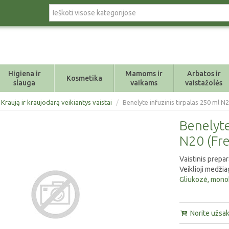
Higiena ir
Mamoms ir
Arbatos ir
Kosmetika
slauga
vaikams
vaistažolės
 Kraują ir kraujodarą veikiantys vaistai
/
Benelyte infuzinis tirpalas 250 ml N
Benelyte
N20 (Fre
Vaistinis prepar
Veiklioji medžia
Gliukozė, monoh
Norite užsaky