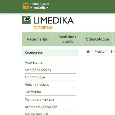
Suma:
0,00 €
Krepšelis
Medicinos
Veterinarija
Odontologija
prekės
/
Vaistai
/
B -
Kategorijos
Veterinarija
Medicinos prekės
Odontologija
Higiena ir slauga
Kosmetika
Mamoms ir vaikams
Arbatos ir vaistažolės
Maisto papildai