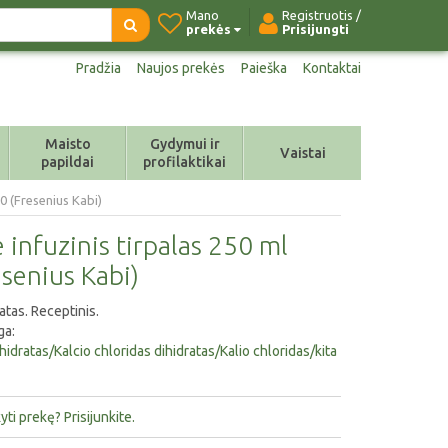
Mano
Registruotis /
prekės
Prisijungti
Pradžia
Naujos prekės
Paieška
Kontaktai
Maisto
Gydymui ir
Vaistai
papildai
profilaktikai
20 (Fresenius Kabi)
 infuzinis tirpalas 250 ml
senius Kabi)
atas. Receptinis.
ga:
idratas/Kalcio chloridas dihidratas/Kalio chloridas/kita
ti prekę? Prisijunkite.