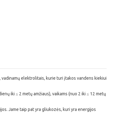
ų, vadinamų elektrolitais, kurie turi įtakos vandens kiekiui
dienų iki ≤ 2 metų amžiaus), vaikams (nuo 2 iki ≤ 12 metų
os. Jame taip pat yra gliukozės, kuri yra energijos