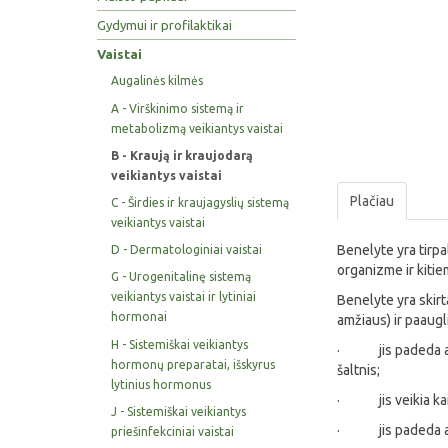
Gydymui ir profilaktikai
Vaistai
Augalinės kilmės
A - Virškinimo sistemą ir
metabolizmą veikiantys vaistai
B - Kraują ir kraujodarą
veikiantys vaistai
Plačiau
C - Širdies ir kraujagyslių sistemą
veikiantys vaistai
Benelyte yra tirpal
D - Dermatologiniai vaistai
organizme ir kiti
G - Urogenitalinę sistemą
veikiantys vaistai ir lytiniai
Benelyte yra skirt
hormonai
amžiaus) ir paaugl
H - Sistemiškai veikiantys
· jis padeda atkur
hormonų preparatai, išskyrus
šaltnis;
lytinius hormonus
· jis veikia kaip 
J - Sistemiškai veikiantys
· jis padeda atst
priešinfekciniai vaistai