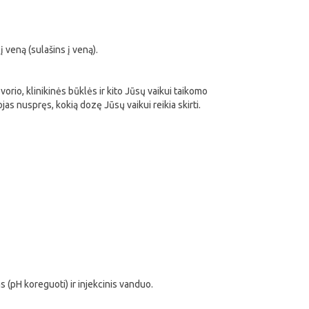
į veną (sulašins į veną).
vorio, klinikinės būklės ir kito Jūsų vaikui taikomo
ojas nuspręs, kokią dozę Jūsų vaikui reikia skirti.
 (pH koreguoti) ir injekcinis vanduo.