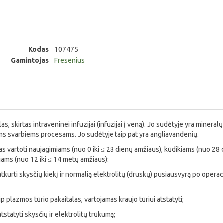
Kodas
107475
Gamintojas
Fresenius
as, skirtas intraveninei infuzijai (infuzijai į veną). Jo sudėtyje yra mineral
ems svarbiems procesams. Jo sudėtyje taip pat yra angliavandenių.
as vartoti naujagimiams (nuo 0 iki ≤ 28 dienų amžiaus), kūdikiams (nuo 28 
iams (nuo 12 iki ≤ 14 metų amžiaus):
ti skysčių kiekį ir normalią elektrolitų (druskų) pusiausvyrą po operacij
plazmos tūrio pakaitalas, vartojamas kraujo tūriui atstatyti;
atyti skysčių ir elektrolitų trūkumą;