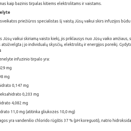
kaip bazinis tirpalas kitiems elektrolitams ir vaistams.
nelyte
sveikatos priežiūros specialistas šį vaistą Jūsų vaikui skirs infuzijos būdu 
 Jūsų vaikui skiriamą vaisto kiekį, jis priklausys nuo Jūsų vaiko amžiaus, s
atsižvelgta į jo individualų skysčių, elektrolitų ir energijos poreikį. Gydyt
s
nelyte infuzinio tirpalo yra:
,429 mg
298 mg
ihidrato 0,147 mg
heksahidrato 0,203 mg
ihidrato 4,082 mg
rato 11,0 mg (atitinka gliukozės 10,0 mg)
os yra vandenilio chlorido rūgštis 37 % (pH koreguoti), natrio hidroksidas