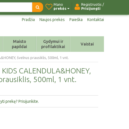
Mano
Registruotis /
prekės
Prisijungti
Pradžia
Naujos prekės
Paieška
Kontaktai
Maisto
Gydymui ir
Vaistai
papildai
profilaktikai
ONEY, švelnus prausiklis, 500ml, 1 vnt.
, KIDS CALENDULA&HONEY,
prausiklis, 500ml, 1 vnt.
ti prekę? Prisijunkite.