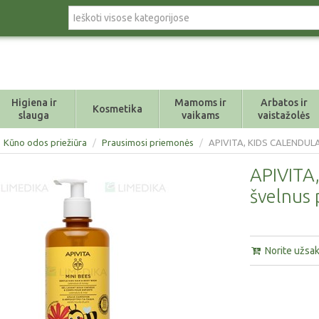
Higiena ir
Mamoms ir
Arbatos ir
Kosmetika
slauga
vaikams
vaistažolės
Kūno odos priežiūra
/
Prausimosi priemonės
/
APIVITA, KIDS CALENDULA&H
APIVITA
švelnus 
Norite užsaky