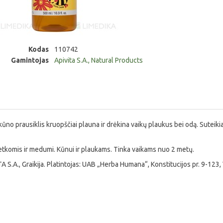
Kodas
110742
Gamintojas
Apivita S.A., Natural Products
kūno prausiklis kruopščiai plauna ir drėkina vaikų plaukus bei odą. Sutei
etkomis ir medumi. Kūnui ir plaukams. Tinka vaikams nuo 2 metų.
A S.A., Graikija. Platintojas: UAB „Herba Humana“, Konstitucijos pr. 9-123