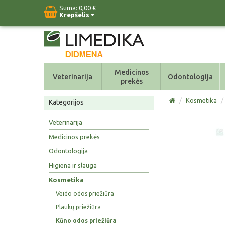
Suma:
0,00 €
Krepšelis
Medicinos
Veterinarija
Odontologija
prekės
/
Kosmetika
/
Kategorijos
Veterinarija
Medicinos prekės
Odontologija
Higiena ir slauga
Kosmetika
Veido odos priežiūra
Plaukų priežiūra
Kūno odos priežiūra