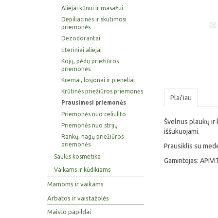
Aliejai kūnui ir masažui
Depiliacinės ir skutimosi
priemonės
Dezodorantai
Eteriniai aliejai
Kojų, pėdų priežiūros
priemonės
Kremai, losjonai ir pieneliai
Krūtinės priežiūros priemonės
Plačiau
Prausimosi priemonės
Priemonės nuo celiulito
Švelnus plaukų ir 
Priemonės nuo strijų
iššukuojami.
Rankų, nagų priežiūros
priemonės
Prausiklis su med
Saulės kosmetika
Gamintojas: APIVIT
Vaikams ir kūdikiams
Mamoms ir vaikams
Arbatos ir vaistažolės
Maisto papildai