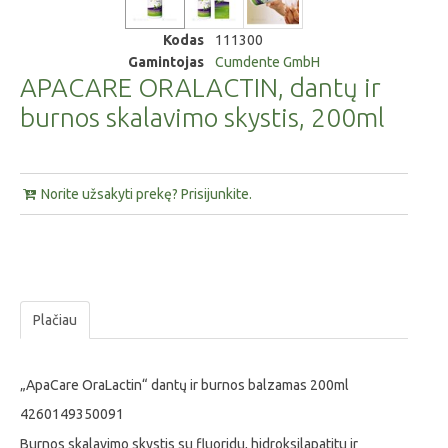
Kodas
111300
Gamintojas
Cumdente GmbH
APACARE ORALACTIN, dantų ir
burnos skalavimo skystis, 200ml
Norite užsakyti prekę? Prisijunkite.
Plačiau
„ApaCare OraLactin“ dantų ir burnos balzamas 200ml
4260149350091
Burnos skalavimo skystis su fluoridu, hidroksilapatitu ir