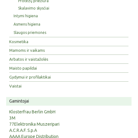
Protezų priežiūra
Skalavimo skysčiai
Intymi higiena
Asmens higiena
Slaugos priemonės
Kosmetika
Mamoms ir vaikams
Arbatos ir vaistažolės
Maisto papildai
Gydymui ir profilaktikai
Vaistai
Gamintojai
Klosterfrau Berlin GmbH
3M
77Elektronika Muszeripari
A.C.R.A.F. S.p.A
AAAA Europe Distribution