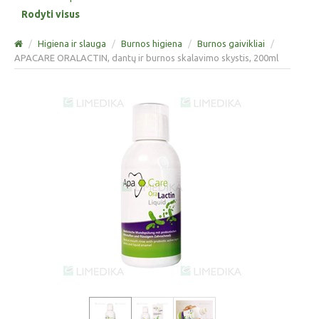
Rodyti visus
/
Higiena ir slauga
/
Burnos higiena
/
Burnos gaivikliai
/
APACARE ORALACTIN, dantų ir burnos skalavimo skystis, 200ml