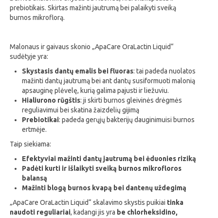
prebiotikais. Skirtas mažinti jautrumą bei palaikyti sveiką
burnos mikroflorą.
Malonaus ir gaivaus skonio „ApaCare OraLactin Liquid“
sudėtyje yra:
Skystasis dantų emalis bei fluoras
: tai padeda nuolatos
mažinti dantų jautrumą bei ant dantų susiformuoti malonią
apsauginę plėvelę, kurią galima pajusti ir liežuviu.
Hialiurono rūgštis
: ji skirti burnos gleivinės drėgmės
reguliavimui bei skatina žaizdelių gijimą
Prebiotikai
: padeda gerųjų bakterijų dauginimuisi burnos
ertmėje.
Taip siekiama:
Efektyviai mažinti dantų jautrumą bei ėduonies riziką
Padėti kurti ir išlaikyti sveiką burnos mikrofloros
balansą
Mažinti blogą burnos kvapą bei dantenų uždegimą
„ApaCare OraLactin Liquid“ skalavimo skystis puikiai
tinka
naudoti reguliariai
, kadangi jis yra
be chlorheksidino,