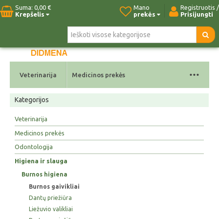
Suma:
0,00 €
Mano
Registruotis /
Krepšelis
prekės
Prisijungti
Pradžia
Naujos prekės
Paieška
Kontaktai
...
Veterinarija
Medicinos prekės
Kategorijos
Veterinarija
Medicinos prekės
Odontologija
Higiena ir slauga
Burnos higiena
Burnos gaivikliai
Dantų priežiūra
Liežuvio valikliai