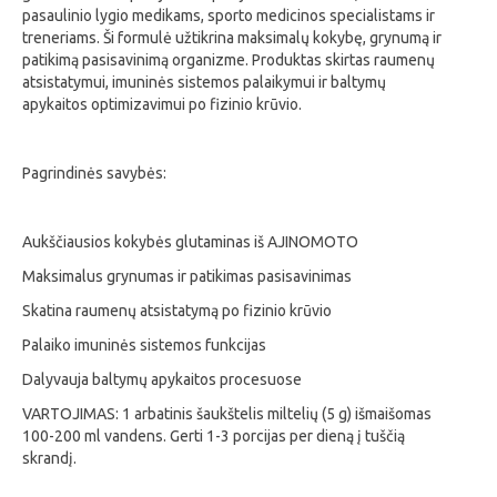
pasaulinio lygio medikams, sporto medicinos specialistams ir
treneriams. Ši formulė užtikrina maksimalų kokybę, grynumą ir
patikimą pasisavinimą organizme. Produktas skirtas raumenų
atsistatymui, imuninės sistemos palaikymui ir baltymų
apykaitos optimizavimui po fizinio krūvio.
Pagrindinės savybės:
Aukščiausios kokybės glutaminas iš AJINOMOTO
Maksimalus grynumas ir patikimas pasisavinimas
Skatina raumenų atsistatymą po fizinio krūvio
Palaiko imuninės sistemos funkcijas
Dalyvauja baltymų apykaitos procesuose
VARTOJIMAS: 1 arbatinis šaukštelis miltelių (5 g) išmaišomas
100-200 ml vandens. Gerti 1-3 porcijas per dieną į tuščią
skrandį.