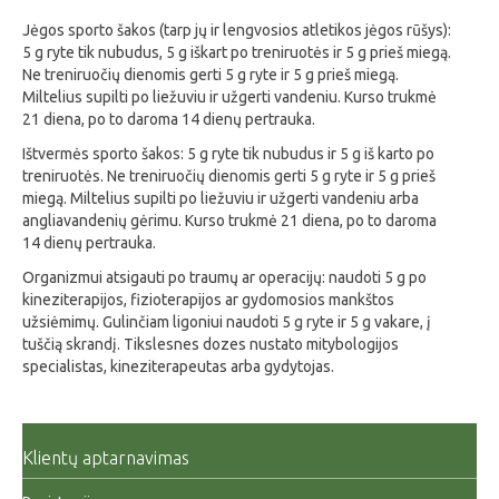
Jėgos sporto šakos (tarp jų ir lengvosios atletikos jėgos rūšys):
5 g ryte tik nubudus, 5 g iškart po treniruotės ir 5 g prieš miegą.
Ne treniruočių dienomis gerti 5 g ryte ir 5 g prieš miegą.
Miltelius supilti po liežuviu ir užgerti vandeniu. Kurso trukmė
21 diena, po to daroma 14 dienų pertrauka.
Ištvermės sporto šakos: 5 g ryte tik nubudus ir 5 g iš karto po
treniruotės. Ne treniruočių dienomis gerti 5 g ryte ir 5 g prieš
miegą. Miltelius supilti po liežuviu ir užgerti vandeniu arba
angliavandenių gėrimu. Kurso trukmė 21 diena, po to daroma
14 dienų pertrauka.
Organizmui atsigauti po traumų ar operacijų: naudoti 5 g po
kineziterapijos, fizioterapijos ar gydomosios mankštos
užsiėmimų. Gulinčiam ligoniui naudoti 5 g ryte ir 5 g vakare, į
tuščią skrandį. Tikslesnes dozes nustato mitybologijos
specialistas, kineziterapeutas arba gydytojas.
Klientų aptarnavimas