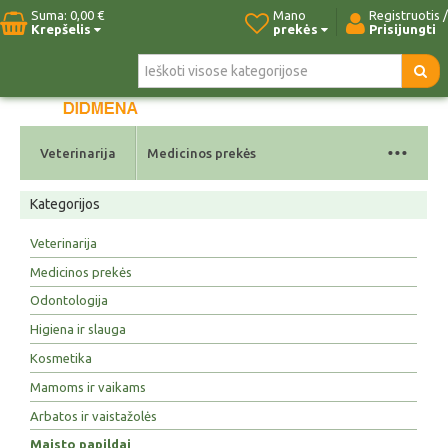
Suma:
0,00 €
Mano
Registruotis /
Krepšelis
prekės
Prisijungti
Pradžia
Naujos prekės
Paieška
Kontaktai
...
Veterinarija
Medicinos prekės
Kategorijos
Veterinarija
Medicinos prekės
Odontologija
Higiena ir slauga
Kosmetika
Mamoms ir vaikams
Arbatos ir vaistažolės
Maisto papildai