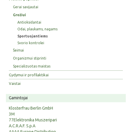
Gerai savijautai
Grožiui
Antioksidantai
Odai, plaukams, nagams
Sportuojantiems
Svorio kontrolei
Šeimai
Organizmui stiprinti
Specializuotas maistas
Gydymui ir profilaktikai
Vaistai
Gamintojai
Klosterfrau Berlin GmbH
3M
77Elektronika Muszeripari
A.C.R.A.F. S.p.A
AAAA Europe Distribution