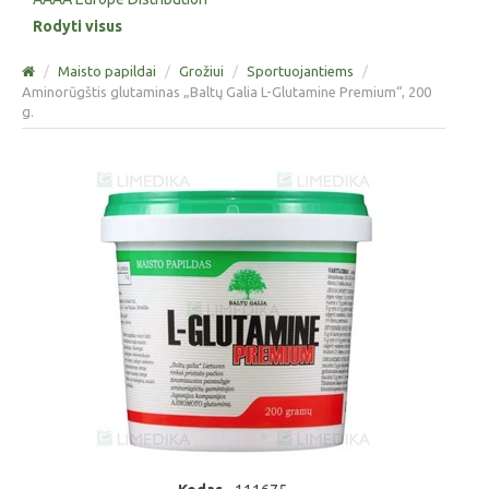
Rodyti visus
/
Maisto papildai
/
Grožiui
/
Sportuojantiems
/
Aminorūgštis glutaminas „Baltų Galia L-Glutamine Premium“, 200
g.