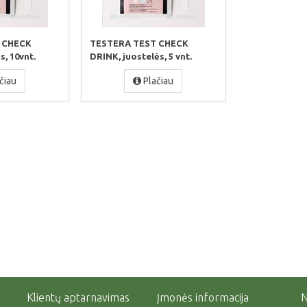
 CHECK
TESTERA TEST CHECK
, 10vnt.
DRINK, juostelės, 5 vnt.
čiau
Plačiau
Klientų aptarnavimas
Įmonės informacija
N