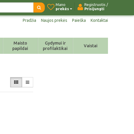
Mano
Registruotis /
prekės
Prisijungti
Pradžia
Naujos prekės
Paieška
Kontaktai
Maisto
Gydymui ir
Vaistai
papildai
profilaktikai