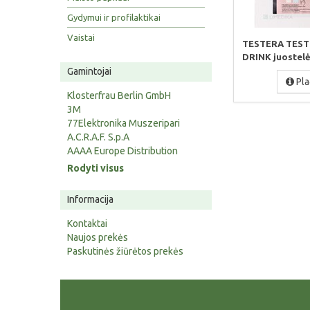
Gydymui ir profilaktikai
Vaistai
TESTERA TEST
DRINK juostelės
Gamintojai
Pla
Klosterfrau Berlin GmbH
3M
77Elektronika Muszeripari
A.C.R.A.F. S.p.A
AAAA Europe Distribution
Rodyti visus
Informacija
Kontaktai
Naujos prekės
Paskutinės žiūrėtos prekės