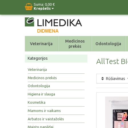
Suma:
0,00 €
Krepšelis
Medicinos
Veterinarija
Odontologija
prekės
Kategorijos
AllTest B
Veterinarija
Medicinos prekės
Rūšiavimas
Odontologija
Higiena ir slauga
Kosmetika
Mamoms ir vaikams
Arbatos ir vaistažolės
Maisto papildai