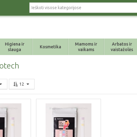
Higiena ir
Mamoms ir
Arbatos ir
Kosmetika
slauga
vaikams
vaistažolės
iotech
12