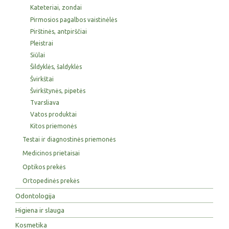
Kateteriai, zondai
Pirmosios pagalbos vaistinėlės
Pirštinės, antpirščiai
Pleistrai
Siūlai
Šildyklės, šaldyklės
Švirkštai
Švirkštynės, pipetės
Tvarsliava
Vatos produktai
Kitos priemonės
Testai ir diagnostinės priemonės
Medicinos prietaisai
Optikos prekės
Ortopedinės prekės
Odontologija
Higiena ir slauga
Kosmetika