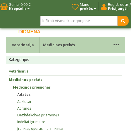
Suma:
0,00 €
Mano
Registruotis /
Krepšelis
prekės
Prisijungti
Pradžia
Naujos prekės
Paieška
Kontaktai
...
Veterinarija
Medicinos prekės
Kategorijos
Veterinarija
Medicinos prekės
Medicinos priemonės
Adatos
Apklotai
Apranga
Dezinfekcinės priemonės
Indeliai tyrimams
Įrankiai, operaciniai rinkiniai