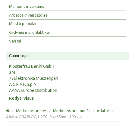
Mamoms ir vaikams
Arbatos ir vaistažolės
Maisto papildai
Gydymui ir profilaktikai
Vaistai
Gamintojai
Klosterfrau Berlin GmbH
3M
77Elektronika Muszeripari
A.C.R.A.F. S.p.A
AAAA Europe Distribution
Rodyti visus
/
Medicinos prekės
/
Medicinos priemonės
/
Adatos
/
Adata, ORABLOC, L 27G, 0.4x35mm, 100 vnt.