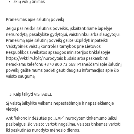
akių vokų tinimas
Pranešimas apie šalutinį poveikį
Jeigu pasireiškė šalutinis poveikis, įskaitant šiame lapelyje
nenurodytą, pasakykite gydytojui, vaistininkui arba slaugytojui.
Pranešimą apie šalutinį poveikį galite užpildyti ir pateikti
Valstybinės vaistų kontrolės tarnybos prie Lietuvos
Respublikos sveikatos apsaugos ministerijos tinklalapyje
https://vvkt.lrv.lt/lt/ nurodytais būdais arba paskambinti
nemokamu telefonu +370 800 73 568. Pranešdami apie šalutinį
poveikį galite mums padėti gauti daugiau informacijos apie šio
vaisto saugumą.
Kaip laikyti VISTABEL
Šį vaistą laikykite vaikams nepastebimoje ir nepasiekiamoje
vietoje.
Ant flakono ir dėžutės po ,,EXP“ nurodytam tinkamumo laikui
pasibaigus, šio vaisto vartoti negalima. Vaistas tinkamas vartoti
iki paskutinės nurodyto mėnesio dienos.