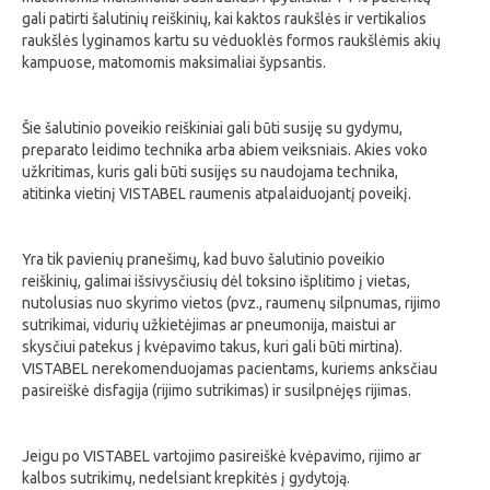
gali patirti šalutinių reiškinių, kai kaktos raukšlės ir vertikalios
raukšlės lyginamos kartu su vėduoklės formos raukšlėmis akių
kampuose, matomomis maksimaliai šypsantis.
Šie šalutinio poveikio reiškiniai gali būti susiję su gydymu,
preparato leidimo technika arba abiem veiksniais. Akies voko
užkritimas, kuris gali būti susijęs su naudojama technika,
atitinka vietinį VISTABEL raumenis atpalaiduojantį poveikį.
Yra tik pavienių pranešimų, kad buvo šalutinio poveikio
reiškinių, galimai išsivysčiusių dėl toksino išplitimo į vietas,
nutolusias nuo skyrimo vietos (pvz., raumenų silpnumas, rijimo
sutrikimai, vidurių užkietėjimas ar pneumonija, maistui ar
skysčiui patekus į kvėpavimo takus, kuri gali būti mirtina).
VISTABEL nerekomenduojamas pacientams, kuriems anksčiau
pasireiškė disfagija (rijimo sutrikimas) ir susilpnėjęs rijimas.
Jeigu po VISTABEL vartojimo pasireiškė kvėpavimo, rijimo ar
kalbos sutrikimų, nedelsiant krepkitės į gydytoją.