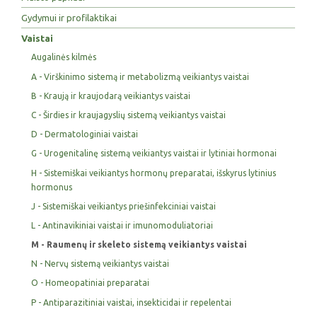
Gydymui ir profilaktikai
Vaistai
Augalinės kilmės
A - Virškinimo sistemą ir metabolizmą veikiantys vaistai
B - Kraują ir kraujodarą veikiantys vaistai
C - Širdies ir kraujagyslių sistemą veikiantys vaistai
D - Dermatologiniai vaistai
G - Urogenitalinę sistemą veikiantys vaistai ir lytiniai hormonai
H - Sistemiškai veikiantys hormonų preparatai, išskyrus lytinius
hormonus
J - Sistemiškai veikiantys priešinfekciniai vaistai
L - Antinavikiniai vaistai ir imunomoduliatoriai
M - Raumenų ir skeleto sistemą veikiantys vaistai
N - Nervų sistemą veikiantys vaistai
O - Homeopatiniai preparatai
P - Antiparazitiniai vaistai, insekticidai ir repelentai