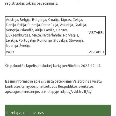
registruotas tokiais pavadinimais:
Austrija, Belgija, Bulgarija, Kroatija, Kipras, Čekija,
Danija, Estija, Suomija, Prancūzija, Vokietija, Graikija,
Vengrija, Islandija, Airija, Latvija, Lietuva,
VISTABEL
Liuksemburgas, Malta, Nyderlandai, Norvegija,
Lenkija, Portugalija, Rumunija, Slovakija, Slovėnija,
Ispanija, Švedija
Italija
VISTABEX
Šis pakuotės lapelis paskutinį kartą peržiūrėtas 2025-12-15.
Išsami informacija apie šį vaistą pateikiama Valstybinės vaistų
kontrolės tarnybos prie Lietuvos Respublikos sveikatos
apsaugos ministerijos tinklalapyje
https://vvkt.lrv.lt/lt/.
Klientų aptarnavimas