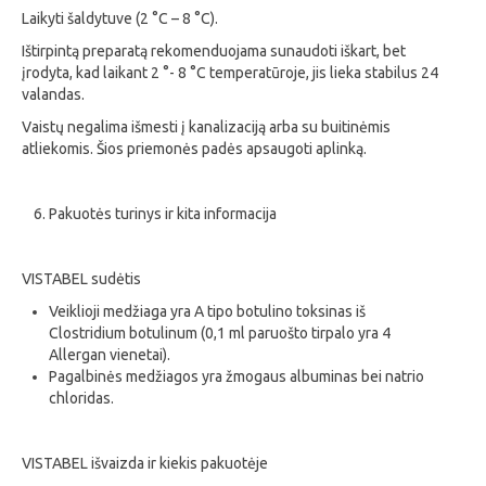
Laikyti šaldytuve (2 °C – 8 °C).
Ištirpintą preparatą rekomenduojama sunaudoti iškart, bet
įrodyta, kad laikant 2 °- 8 °C temperatūroje, jis lieka stabilus 24
valandas.
Vaistų negalima išmesti į kanalizaciją arba su buitinėmis
atliekomis. Šios priemonės padės apsaugoti aplinką.
Pakuotės turinys ir kita informacija
VISTABEL sudėtis
Veiklioji medžiaga yra A tipo botulino toksinas iš
Clostridium botulinum (0,1 ml paruošto tirpalo yra 4
Allergan vienetai).
Pagalbinės medžiagos yra žmogaus albuminas bei natrio
chloridas.
VISTABEL išvaizda ir kiekis pakuotėje