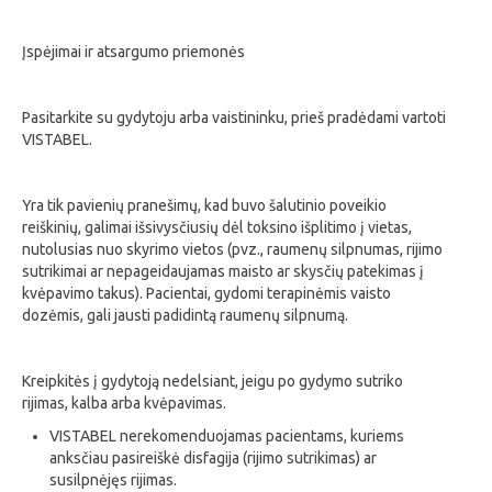
Įspėjimai ir atsargumo priemonės
Pasitarkite su gydytoju arba vaistininku, prieš pradėdami vartoti
VISTABEL.
Yra tik pavienių pranešimų, kad buvo šalutinio poveikio
reiškinių, galimai išsivysčiusių dėl toksino išplitimo į vietas,
nutolusias nuo skyrimo vietos (pvz., raumenų silpnumas, rijimo
sutrikimai ar nepageidaujamas maisto ar skysčių patekimas į
kvėpavimo takus). Pacientai, gydomi terapinėmis vaisto
dozėmis, gali jausti padidintą raumenų silpnumą.
Kreipkitės į gydytoją nedelsiant, jeigu po gydymo sutriko
rijimas, kalba arba kvėpavimas.
VISTABEL nerekomenduojamas pacientams, kuriems
anksčiau pasireiškė disfagija (rijimo sutrikimas) ar
susilpnėjęs rijimas.