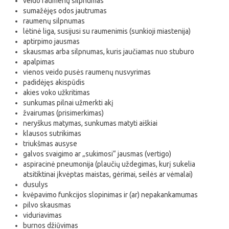
veido raumenų silpnumas
sumažėjęs odos jautrumas
raumenų silpnumas
lėtinė liga, susijusi su raumenimis (sunkioji miastenija)
aptirpimo jausmas
skausmas arba silpnumas, kuris jaučiamas nuo stuburo
apalpimas
vienos veido pusės raumenų nusvyrimas
padidėjęs akispūdis
akies voko užkritimas
sunkumas pilnai užmerkti akį
žvairumas (prisimerkimas)
neryškus matymas, sunkumas matyti aiškiai
klausos sutrikimas
triukšmas ausyse
galvos svaigimo ar „sukimosi“ jausmas (vertigo)
aspiracinė pneumonija (plaučių uždegimas, kurį sukelia
atsitiktinai įkvėptas maistas, gėrimai, seilės ar vėmalai)
dusulys
kvėpavimo funkcijos slopinimas ir (ar) nepakankamumas
pilvo skausmas
viduriavimas
burnos džiūvimas