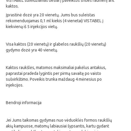
VISTABEL suleidžiamas tiesiai į paveiktos srities raumenį ant
kaktos.
Įprastinė dozė yra 20 vienetų. Jums bus suleistas
rekomenduojamas 0,1 ml kiekis (4 vienetai) VISTABEL į
kiekvieną iš 5 injekcijos vietų.
Visa kaktos (20 vienetų) ir glabelos raukšlių (20 vienetų)
gydymo dozė yra 40 vienetų.
Kaktos raukšlės, matomos maksimaliai pakėlus antakius,
paprastai pradeda lygintis per pirmą savaitę po vaisto
sušvirkštimo. Poveikis trunka maždaug 4 mėnesius po
injekcijos.
Bendroji informacija
Jei Jums taikomas gydymas nuo vėduoklės formos raukšlių
akių kampuose, matomų labiausiai šypsantis, kartu gydant