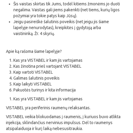
Šis vaistas skirtas tik Jums, todėl kitiems žmonėms jo duoti
negalima. Vaistas gali jiems pakenkti (net tiems, kurių ligos
požymiai yra tokie patys kaip Jūsų).
Jeigu pasireiškė šalutinis poveikis (net jeigu jis šiame
lapelyje nenurodytas), kreipkitės į gydytoją arba
vaistininką. Žr. 4 skyrių.
Apie ką rašoma šiame lapelyje?
Kas yra VISTABEL ir kam jis vartojamas
Kas žinotina prieš vartojant VISTABEL
Kaip vartoti VISTABEL
Galimas šalutinis poveikis
Kaip laikyti VISTABEL
Pakuotės turinys ir kita informacija
Kas yra VISTABEL ir kam jis vartojamas
VISTABEL yra periferinis raumenų relaksantas.
VISTABEL veikia blokuodamas į raumenis, į kuriuos buvo atlikta
injekcija, sklindančius nervinius impulsus. Dėl to raumenys
atsipalaiduoja ir kurį laiką nebesusitraukia.