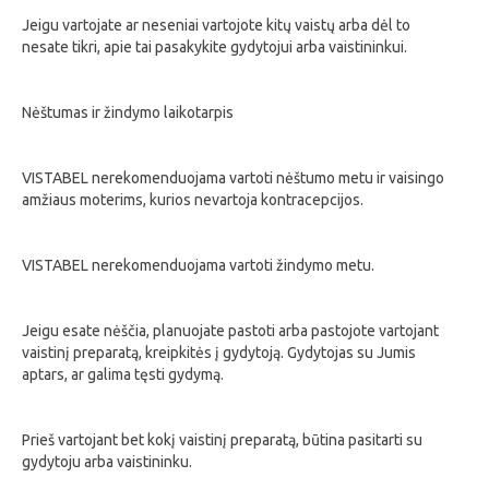
Jeigu vartojate ar neseniai vartojote kitų vaistų arba dėl to
nesate tikri, apie tai pasakykite gydytojui arba vaistininkui.
Nėštumas ir žindymo laikotarpis
VISTABEL nerekomenduojama vartoti nėštumo metu ir vaisingo
amžiaus moterims, kurios nevartoja kontracepcijos.
VISTABEL nerekomenduojama vartoti žindymo metu.
Jeigu esate nėščia, planuojate pastoti arba pastojote vartojant
vaistinį preparatą, kreipkitės į gydytoją. Gydytojas su Jumis
aptars, ar galima tęsti gydymą.
Prieš vartojant bet kokį vaistinį preparatą, būtina pasitarti su
gydytoju arba vaistininku.