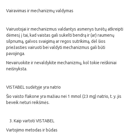
Vairavimas ir mechanizmų valdymas
Vairuotojai ir mechanizmus valdantys asmenys turėtų atkreipti
dėmesį į tai, kad vaistas gali sukelti bendrą ir (ar) raumenų
silpnumą, galvos svaigimą ar regos sutrikimą, dėl šios
priežasties vairuoti bei valdyti mechanizmus gali būti
pavojinga.
Nevairuokite ir nevaldykite mechanizmų, kol tokie reiškiniai
neišnyksta.
VISTABEL sudėtyje yra natrio
Šio vaisto flakone yra mažiau nei 1 mmol (23 mg) natrio, t. y. jis
beveik neturi reikšmės.
Kaip vartoti VISTABEL
Vartojimo metodas ir būdas