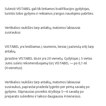
Suleisti VISTABEL gali tik tinkamos kvalifikacijos gydytojas,
turintis tokio gydymo ir reikiamos įrangos naudojimo patirties.
Vertikalios raukšlės tarp antakių, matomos labiausiai
susiraukus
VISTABEL yra leidžiamas į raumenis, tiesiai į pažeistą sritį tarp
antakių.
Įprastinė VISTABEL dozė yra 20 vienetų. Gydytojas į 5 vietas
Jums suleis rekomenduojamą tūrį VISTABEL — po 0,1 ml
(4 vienetus).
Vertikalios raukšlės tarp antakių, matomos labiausiai
susiraukus, paprastai pradeda lygintis per pirmą savaitę po
gydymo. Stipriausias poveikis išryškėja 5—6 savaitę po
preparato suleidimo ir laikosi daugiausia 4 mėnesius.