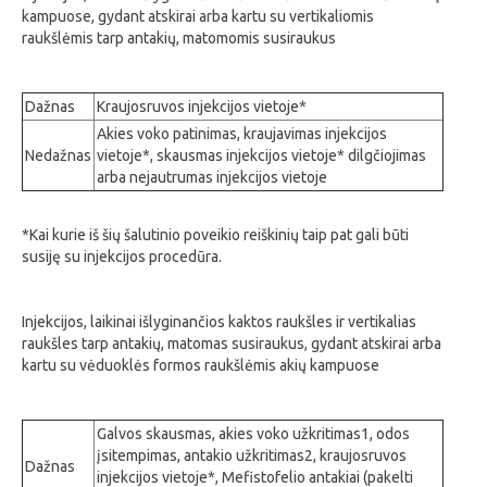
kampuose, gydant atskirai arba kartu su vertikaliomis
raukšlėmis tarp antakių, matomomis susiraukus
Dažnas
Kraujosruvos injekcijos vietoje*
Akies voko patinimas, kraujavimas injekcijos
Nedažnas
vietoje*, skausmas injekcijos vietoje* dilgčiojimas
arba nejautrumas injekcijos vietoje
*Kai kurie iš šių šalutinio poveikio reiškinių taip pat gali būti
susiję su injekcijos procedūra.
Injekcijos, laikinai išlyginančios kaktos raukšles ir vertikalias
raukšles tarp antakių, matomas susiraukus, gydant atskirai arba
kartu su vėduoklės formos raukšlėmis akių kampuose
Galvos skausmas, akies voko užkritimas1, odos
įsitempimas, antakio užkritimas2, kraujosruvos
Dažnas
injekcijos vietoje*, Mefistofelio antakiai (pakelti