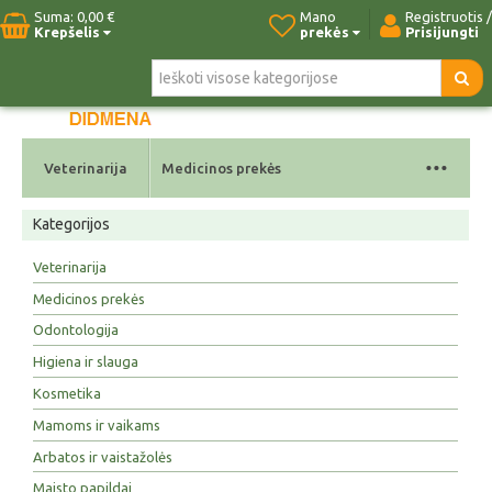
Suma:
0,00 €
Mano
Registruotis /
Krepšelis
prekės
Prisijungti
Pradžia
Naujos prekės
Paieška
Kontaktai
...
Veterinarija
Medicinos prekės
Kategorijos
Veterinarija
Medicinos prekės
Odontologija
Higiena ir slauga
Kosmetika
Mamoms ir vaikams
Arbatos ir vaistažolės
Maisto papildai