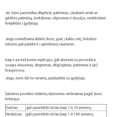
Jei Jums pasireiškia dilgėlinė, patinimas, įskaitant veido ar
gerklės patinimą, švokštimas, silpnumas ir dusulys, nedelsdami
kreipkitės į gydytoją.
Jeigu suleidžiama didelė dozė, ypač į kaklo sritį, botulino
toksino gali patekti ir į aplinkinius raumenis.
Kaip ir po bet kurios injekcijos, gali atsirasti su procedūra
susijęs skausmas, deginimas, dilgčiojimas, patinimas ir (ar)
kraujosruvų.
Jeigu Jums dėl to neramu, pasitarkite su gydytoju.
Šalutinio poveikio reiškinių dažnumas vertinamas pagal šiuos
kriterijus:
Dažnas
gali pasireikšti rečiau kaip 1 iš 10 asmenų
Nedažnas
gali pasireikšti rečiau kaip 1 iš 100 asmenų