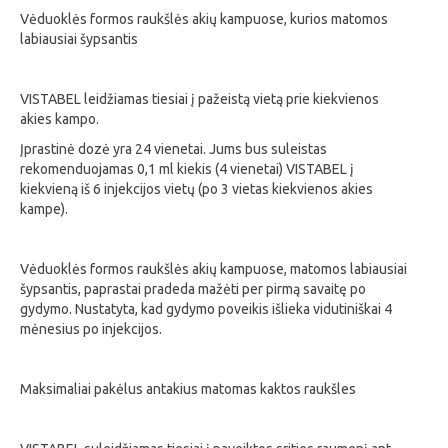
Vėduoklės formos raukšlės akių kampuose, kurios matomos
labiausiai šypsantis
VISTABEL leidžiamas tiesiai į pažeistą vietą prie kiekvienos
akies kampo.
Įprastinė dozė yra 24 vienetai. Jums bus suleistas
rekomenduojamas 0,1 ml kiekis (4 vienetai) VISTABEL į
kiekvieną iš 6 injekcijos vietų (po 3 vietas kiekvienos akies
kampe).
Vėduoklės formos raukšlės akių kampuose, matomos labiausiai
šypsantis, paprastai pradeda mažėti per pirmą savaitę po
gydymo. Nustatyta, kad gydymo poveikis išlieka vidutiniškai 4
mėnesius po injekcijos.
Maksimaliai pakėlus antakius matomas kaktos raukšles