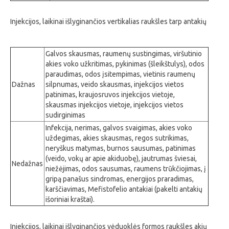
Injekcijos, laikinai išlyginančios vertikalias raukšles tarp antakių
Galvos skausmas, raumenų sustingimas, viršutinio
akies voko užkritimas, pykinimas (šleikštulys), odos
paraudimas, odos įsitempimas, vietinis raumenų
Dažnas
silpnumas, veido skausmas, injekcijos vietos
patinimas, kraujosruvos injekcijos vietoje,
skausmas injekcijos vietoje, injekcijos vietos
sudirginimas
Infekcija, nerimas, galvos svaigimas, akies voko
uždegimas, akies skausmas, regos sutrikimas,
neryškus matymas, burnos sausumas, patinimas
(veido, vokų ar apie akiduobę), jautrumas šviesai,
Nedažnas
niežėjimas, odos sausumas, raumens trūkčiojimas, į
gripą panašus sindromas, energijos praradimas,
karščiavimas, Mefistofelio antakiai (pakelti antakių
išoriniai kraštai).
Injekcijos, laikinai išlyginančios vėduoklės formos raukšles akių