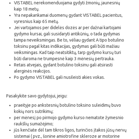
VISTABEL nerekomenduojama gydyti žmonių, jaunesnių
kaip 18 metų.
Yra nepakankamai duomenų gydant VISTABEL pacientus,
vyresnius kaip 65 metų.
Jei vartojamos per didelės dozės ar per dažnai kartojami
gydymo kursai, gali susidaryti antikūnių, o tada gydymas
tampa neveiksmingas. Be to, vėliau gydant A tipo botulino
toksinu pagal kitas indikacijas, gydymas gali būti mažiau
veiksmingas. Kad taip neatsitiktų, tarp gydymo kursų turi
būti daroma ne trumpesnė kaip 3 mėnesių pertrauka.
Retais atvejais, gydant botulino toksinu gali atsirasti
alerginės reakcijos.
Po gydymo VISTABEL gali nusileisti akies vokas.
Pasakykite savo gydytojui, jeigu:
praeityje po ankstesnių botulino toksino suleidimų buvo
kokių nors sutrikimų;
per mėnesį po pirmojo gydymo kurso nematote žymesnio
raukšlių sumažėjimo;
jūs kenčiate dėl tam tikros ligos, turinčios įtakos jūsų nervų
sistemai ( pvz., šonine amiotrofine skleroze ar motorine