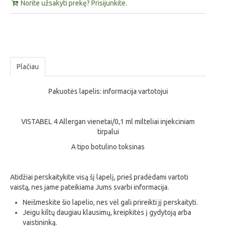
Norite užsakyti prekę? Prisijunkite.
Plačiau
Pakuotės lapelis: informacija vartotojui
VISTABEL 4 Allergan vienetai/0,1 ml milteliai injekciniam
tirpalui
A tipo botulino toksinas
Atidžiai perskaitykite visą šį lapelį, prieš pradėdami vartoti
vaistą, nes jame pateikiama Jums svarbi informacija.
Neišmeskite šio lapelio, nes vėl gali prireikti jį perskaityti.
Jeigu kiltų daugiau klausimų, kreipkitės į gydytoją arba
vaistininką.