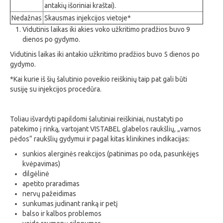
antakių išoriniai kraštai).
Nedažnas
Skausmas injekcijos vietoje*
Vidutinis laikas iki akies voko užkritimo pradžios buvo 9
dienos po gydymo.
Vidutinis laikas iki antakio užkritimo pradžios buvo 5 dienos po
gydymo.
*Kai kurie iš šių šalutinio poveikio reiškinių taip pat gali būti
susiję su injekcijos procedūra.
Toliau išvardyti papildomi šalutiniai reiškiniai, nustatyti po
patekimo į rinką, vartojant VISTABEL glabelos raukšlių, „varnos
pėdos“ raukšlių gydymui ir pagal kitas klinikines indikacijas:
sunkios alerginės reakcijos (patinimas po oda, pasunkėjęs
kvėpavimas)
dilgėlinė
apetito praradimas
nervų pažeidimas
sunkumas judinant ranką ir petį
balso ir kalbos problemos