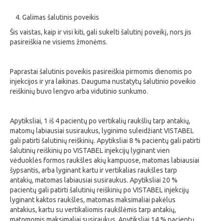
Galimas šalutinis poveikis
Šis vaistas, kaip ir visi kiti, gali sukelti šalutinį poveikį, nors jis
pasireiškia ne visiems žmonėms.
Paprastai šalutinis poveikis pasireiškia pirmomis dienomis po
injekcijos ir yra laikinas. Dauguma nustatytų šalutinio poveikio
reiškinių buvo lengvo arba vidutinio sunkumo.
Apytiksliai, 1 iš 4 pacientų po vertikalių raukšlių tarp antakių,
matomų labiausiai susiraukus, lyginimo suleidžiant VISTABEL
gali patirti šalutinių reiškinių. Apytiksliai 8 % pacientų gali patirti
šalutinių reiškinių po VISTABEL injekcijų lyginant vien
vėduoklės formos raukšles akių kampuose, matomas labiausiai
šypsantis, arba lyginant kartu ir vertikalias raukšles tarp
antakių, matomas labiausiai susiraukus. Apytiksliai 20 %
pacientų gali patirti šalutinių reiškinių po VISTABEL injekcijų
lyginant kaktos raukšles, matomas maksimaliai pakėlus
antakius, kartu su vertikaliomis raukšlėmis tarp antakių,
matomomis maksimaliai susiraukus. Apytiksliai 14 % pacientų