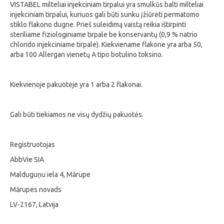
VISTABEL milteliai injekciniam tirpalui yra smulkūs balti milteliai
injekciniam tirpalui, kuriuos gali būti sunku įžiūrėti permatomo
stiklo flakono dugne. Prieš suleidimą vaistą reikia ištirpinti
steriliame fiziologiniame tirpale be konservantų (0,9 % natrio
chlorido injekciniame tirpale). Kiekviename flakone yra arba 50,
arba 100 Allergan vienetų A tipo botulino toksino.
Kiekvienoje pakuotėje yra 1 arba 2 flakonai.
Gali būti tiekiamos ne visų dydžių pakuotės.
Registruotojas
AbbVie SIA
Malduguņu iela 4, Mārupe
Mārupes novads
LV-2167, Latvija