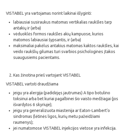
VISTABEL yra vartojamas norint laikinai išlyginti:
labiausiai susiraukus matomas vertikalias raukšles tarp
antakių ir (arba)
vėduoklės formos raukšles akių kampuose, kurios
matomos labiausiai šypsantis, ir (arba)
maksimaliai pakėlus antakius matomas kaktos raukšles, kai
veido raukšlių gilumas turi svarbios psichologinės įtakos
suaugusiems pacientams.
Kas žinotina prieš vartojant VISTABEL
VISTABEL vartoti draudžiama
jeigu yra alergija (padidėjęs jautrumas) A tipo botulino
toksinui arba bet kuriai pagalbinei šio vaisto medžiagai (jos
išvardytos 6 skyriuje);
jeigu yra generalizuota miastenija ar Eaton-Lambert‘o
sindromas (lėtinės ligos, kurių metu pažeidžiami
raumenys);
jei numatomose VISTABEL injekcijos vietose yra infekcija.