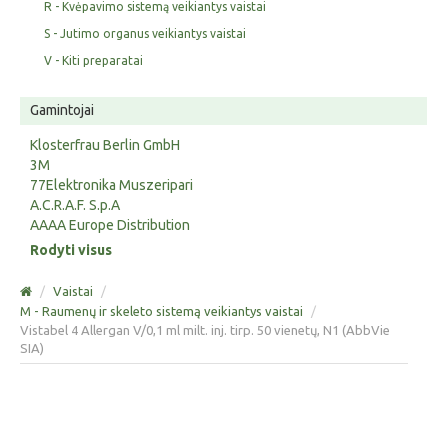
R - Kvėpavimo sistemą veikiantys vaistai
S - Jutimo organus veikiantys vaistai
V - Kiti preparatai
Gamintojai
Klosterfrau Berlin GmbH
3M
77Elektronika Muszeripari
A.C.R.A.F. S.p.A
AAAA Europe Distribution
Rodyti visus
/
Vaistai
/
M - Raumenų ir skeleto sistemą veikiantys vaistai
/
Vistabel 4 Allergan V/0,1 ml milt. inj. tirp. 50 vienetų, N1 (AbbVie
SIA)