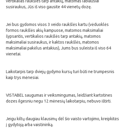
vertikalias raukšles tarp antakių, matomas labiausiai
susiraukus, Jūs iš viso gausite 44 vienetų dozę.
Jei bus gydomos visos 3 veido raukšlės kartu (vėduoklės
formos raukšlės akių kampuose, matomos maksimaliai
šypsantis, vertikalios raukšlės tarp antakių, matomos
maksimaliai susiraukus, ir kaktos raukšlės, matomos
maksimaliai pakėlus antakius), Jums bus suleista iš viso 64
vienetai.
Laikotarpis tarp dviejų gydymo kursų turi būti ne trumpesnis
kaip trys mėnesiai.
VISTABEL saugumas ir veiksmingumas, leidžiant kartotines
dozes ilgesniu negu 12 mėnesių laikotarpiu, nebuvo ištirti.
Jeigu kiltų daugiau klausimų dėl šio vaisto vartojimo, kreipkitės
į gydytoją arba vaistininką.