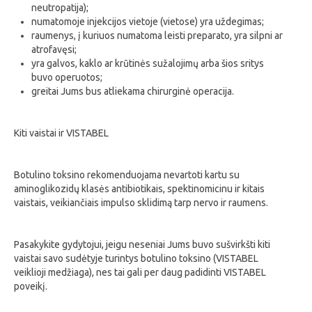
neutropatija);
numatomoje injekcijos vietoje (vietose) yra uždegimas;
raumenys, į kuriuos numatoma leisti preparato, yra silpni ar
atrofavęsi;
yra galvos, kaklo ar krūtinės sužalojimų arba šios sritys
buvo operuotos;
greitai Jums bus atliekama chirurginė operacija.
Kiti vaistai ir VISTABEL
Botulino toksino rekomenduojama nevartoti kartu su
aminoglikozidų klasės antibiotikais, spektinomicinu ir kitais
vaistais, veikiančiais impulso sklidimą tarp nervo ir raumens.
Pasakykite gydytojui, jeigu neseniai Jums buvo sušvirkšti kiti
vaistai savo sudėtyje turintys botulino toksino (VISTABEL
veiklioji medžiaga), nes tai gali per daug padidinti VISTABEL
poveikį.