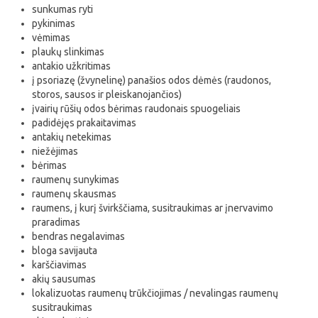
sunkumas ryti
pykinimas
vėmimas
plaukų slinkimas
antakio užkritimas
į psoriazę (žvynelinę) panašios odos dėmės (raudonos,
storos, sausos ir pleiskanojančios)
įvairių rūšių odos bėrimas raudonais spuogeliais
padidėjęs prakaitavimas
antakių netekimas
niežėjimas
bėrimas
raumenų sunykimas
raumenų skausmas
raumens, į kurį švirkščiama, susitraukimas ar įnervavimo
praradimas
bendras negalavimas
bloga savijauta
karščiavimas
akių sausumas
lokalizuotas raumenų trūkčiojimas / nevalingas raumenų
susitraukimas