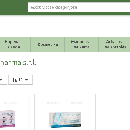
Higiena ir
Mamoms ir
Arbatos ir
Kosmetika
slauga
vaikams
vaistažolės
harma s.r.l.
12