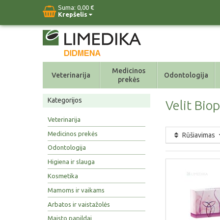
Suma:
0,00 €
Krepšelis
Medicinos
Veterinarija
Odontologija
prekės
Kategorijos
Velit Biop
Veterinarija
Medicinos prekės
Rūšiavimas
Odontologija
Higiena ir slauga
Kosmetika
Mamoms ir vaikams
Arbatos ir vaistažolės
Maisto papildai