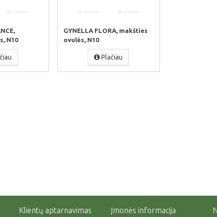
NCE,
GYNELLA FLORA, makšties
s, N10
ovulės, N10
čiau
Plačiau
Klientų aptarnavimas
Įmonės informacija
N