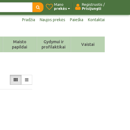
Mano
Registruotis /
prekės
Prisijungti
Pradžia
Naujos prekės
Paieška
Kontaktai
Maisto
Gydymui ir
Vaistai
papildai
profilaktikai