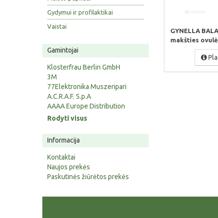
Gydymui ir profilaktikai
Vaistai
GYNELLA BALA
makšties ovulė
Gamintojai
Pla
Klosterfrau Berlin GmbH
3M
77Elektronika Muszeripari
A.C.R.A.F. S.p.A
AAAA Europe Distribution
Rodyti visus
Informacija
Kontaktai
Naujos prekės
Paskutinės žiūrėtos prekės