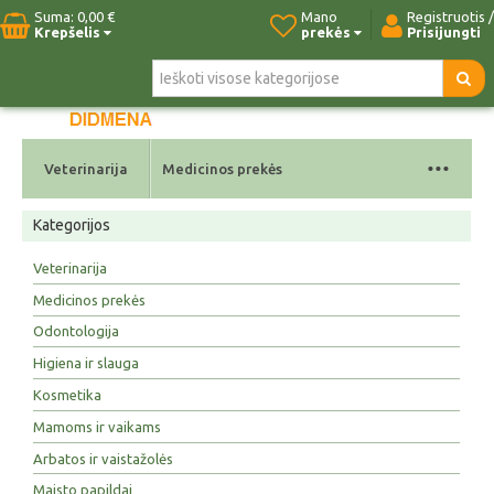
Suma:
0,00 €
Mano
Registruotis /
Krepšelis
prekės
Prisijungti
Pradžia
Naujos prekės
Paieška
Kontaktai
...
Veterinarija
Medicinos prekės
Kategorijos
Veterinarija
Medicinos prekės
Odontologija
Higiena ir slauga
Kosmetika
Mamoms ir vaikams
Arbatos ir vaistažolės
Maisto papildai