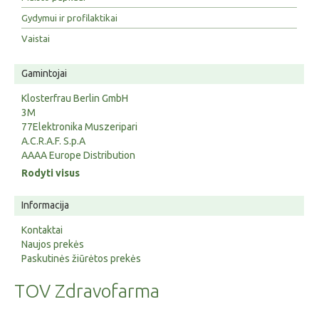
Gydymui ir profilaktikai
Vaistai
Gamintojai
Klosterfrau Berlin GmbH
3M
77Elektronika Muszeripari
A.C.R.A.F. S.p.A
AAAA Europe Distribution
Rodyti visus
Informacija
Kontaktai
Naujos prekės
Paskutinės žiūrėtos prekės
TOV Zdravofarma