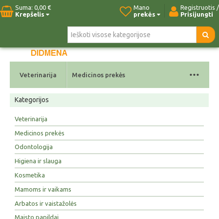
Suma:
0,00 €
Mano
Registruotis /
Krepšelis
prekės
Prisijungti
Pradžia
Naujos prekės
Paieška
Kontaktai
...
Veterinarija
Medicinos prekės
Kategorijos
Veterinarija
Medicinos prekės
Odontologija
Higiena ir slauga
Kosmetika
Mamoms ir vaikams
Arbatos ir vaistažolės
Maisto papildai