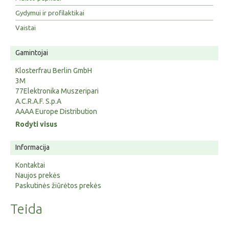
Gydymui ir profilaktikai
Vaistai
Gamintojai
Klosterfrau Berlin GmbH
3M
77Elektronika Muszeripari
A.C.R.A.F. S.p.A
AAAA Europe Distribution
Rodyti visus
Informacija
Kontaktai
Naujos prekės
Paskutinės žiūrėtos prekės
Teida