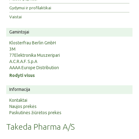
Gydymui ir profilaktikai
Vaistai
Gamintojai
Klosterfrau Berlin GmbH
3M
77Elektronika Muszeripari
A.C.R.A.F. S.p.A
AAAA Europe Distribution
Rodyti visus
Informacija
Kontaktai
Naujos prekės
Paskutinės žiūrėtos prekės
Takeda Pharma A/S