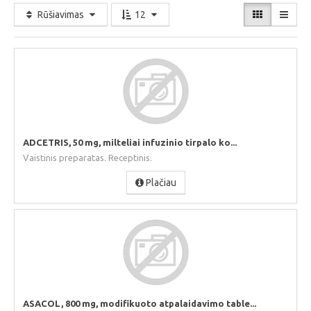
Rūšiavimas
12
ADCETRIS, 50 mg, milteliai infuzinio tirpalo ko...
Vaistinis preparatas. Receptinis.
Plačiau
ASACOL, 800 mg, modifikuoto atpalaidavimo table...