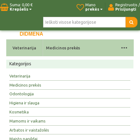
Suma:
0,00 €
Mano
Registruotis /
Krepšelis
prekės
Prisijungti
Pradžia
Naujos prekės
Paieška
Kontaktai
...
Veterinarija
Medicinos prekės
Kategorijos
Veterinarija
Medicinos prekės
Odontologija
Higiena ir slauga
Kosmetika
Mamoms ir vaikams
Arbatos ir vaistažolės
Maisto papildai