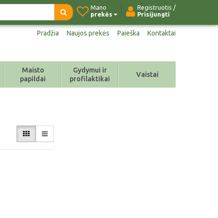
Mano
Registruotis /
prekės
Prisijungti
Pradžia
Naujos prekės
Paieška
Kontaktai
Maisto
Gydymui ir
Vaistai
papildai
profilaktikai