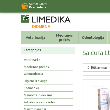
Suma:
0,00 €
Krepšelis
Medicinos
Veterinarija
Odontologija
prekės
Kategorijos
Salcura L
Veterinarija
Medicinos prekės
Rūšiavimas
Odontologija
Higiena ir slauga
Kosmetika
Mamoms ir vaikams
Arbatos ir vaistažolės
Maisto papildai