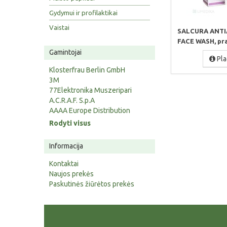
Gydymui ir profilaktikai
Vaistai
SALCURA ANTI
FACE WASH, prau
Gamintojai
Pla
Klosterfrau Berlin GmbH
3M
77Elektronika Muszeripari
A.C.R.A.F. S.p.A
AAAA Europe Distribution
Rodyti visus
Informacija
Kontaktai
Naujos prekės
Paskutinės žiūrėtos prekės