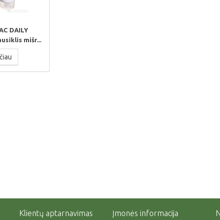
AC DAILY
siklis mišr...
čiau
Klientų aptarnavimas
Įmonės informacija
N