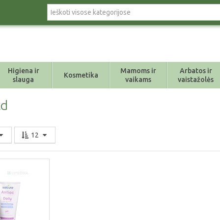
Higiena ir
Mamoms ir
Arbatos ir
Kosmetika
slauga
vaikams
vaistažolės
td
12