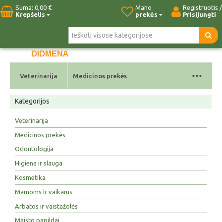
Suma:
0,00 €
Mano
Registruotis /
Krepšelis
prekės
Prisijungti
Pradžia
Naujos prekės
Paieška
Kontaktai
...
Veterinarija
Medicinos prekės
Kategorijos
Veterinarija
Medicinos prekės
Odontologija
Higiena ir slauga
Kosmetika
Mamoms ir vaikams
Arbatos ir vaistažolės
Maisto papildai