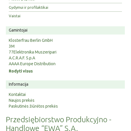
Gydymui ir profilaktikai
Vaistai
Gamintojai
Klosterfrau Berlin GmbH
3M
77Elektronika Muszeripari
A.C.R.A.F. S.p.A
AAAA Europe Distribution
Rodyti visus
Informacija
Kontaktai
Naujos prekės
Paskutinės žiūrėtos prekės
Przedsiębiorstwo Produkcyjno -
Handlowe “EWA” S.A.