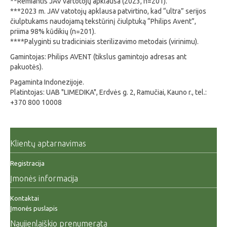
**Remiantis JAV vartotojų apklausa (2023, n=201).
***2023 m. JAV vatotojų apklausa patvirtino, kad “ultra” serijos
čiulptukams naudojamą tekstūrinį čiulptuką “Philips Avent”,
priima 98% kūdikių (n=201).
****Palyginti su tradiciniais sterilizavimo metodais (virinimu).
Gamintojas: Philips AVENT (tikslus gamintojo adresas ant
pakuotės).
Pagaminta Indonezijoje.
Platintojas: UAB "LIMEDIKA", Erdvės g. 2, Ramučiai, Kauno r., tel.:
+370 800 10008
Klientų aptarnavimas
Registracija
Įmonės informacija
Kontaktai
Įmonės puslapis
Naujienlaiškio prenumerata