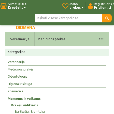
Suma:
0,00 €
Mano
Registruotis /
Krepšelis
prekės
Prisijungti
Pradžia
Naujos prekės
Paieška
Kontaktai
...
Veterinarija
Medicinos prekės
Kategorijos
Veterinarija
Medicinos prekės
Odontologija
Higiena ir slauga
Kosmetika
Mamoms ir vaikams
Prekės kūdikiams
Barškučiai, kramtukai