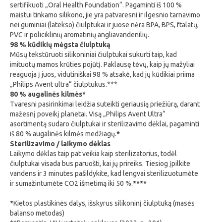
sertifikuoti „Oral Health Foundation“. Pagaminti iš 100 %
maistui tinkamo silikono, jie yra patvaresni ir ilgesnio tarnavimo
nei guminiai (latekso) čiulptukai ir juose nėra BPA, BPS, ftalatų,
PVC ir policiklinių aromatinių angliavandenilių.
98 % kūdikių mėgsta čiulptuką
Mūsų tekstūruoti silikoniniai čiulptukai sukurti taip, kad
imituotų mamos krūties pojūtį. Paklausę tėvų, kaip jų mažyliai
reaguoja į juos, vidutiniškai 98 % atsakė, kad jų kūdikiai priima
„Philips Avent ultra“ čiulptukus.***
80 % augalinės kilmės*
Tvaresni pasirinkimai leidžia suteikti geriausią priežiūrą, darant
mažesnį poveikį planetai. Visą „Philips Avent Ultra“
asortimentą sudaro čiulptukai ir sterilizavimo dėklai, pagaminti
iš 80 % augalinės kilmės medžiagų.
*
Sterilizavimo / laikymo dėklas
Laikymo dėklas taip pat veikia kaip sterilizatorius, todėl
čiulptukai visada bus paruošti, kai jų prireiks. Tiesiog įpilkite
vandens ir 3 minutes pašildykite, kad lengvai sterilizuotumėte
ir sumažintumėte CO2 išmetimą iki 50 %.
****
*
Kietos plastikinės dalys, išskyrus silikoninį čiulptuką (masės
balanso metodas)