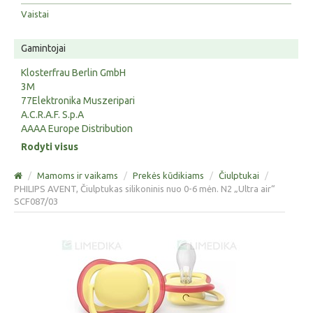
Vaistai
Gamintojai
Klosterfrau Berlin GmbH
3M
77Elektronika Muszeripari
A.C.R.A.F. S.p.A
AAAA Europe Distribution
Rodyti visus
/
Mamoms ir vaikams
/
Prekės kūdikiams
/
Čiulptukai
/
PHILIPS AVENT, Čiulptukas silikoninis nuo 0-6 mėn. N2 „Ultra air“
SCF087/03