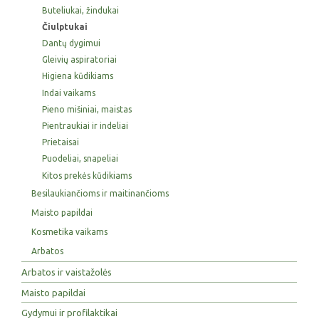
Buteliukai, žindukai
Čiulptukai
Dantų dygimui
Gleivių aspiratoriai
Higiena kūdikiams
Indai vaikams
Pieno mišiniai, maistas
Pientraukiai ir indeliai
Prietaisai
Puodeliai, snapeliai
Kitos prekės kūdikiams
Besilaukiančioms ir maitinančioms
Maisto papildai
Kosmetika vaikams
Arbatos
Arbatos ir vaistažolės
Maisto papildai
Gydymui ir profilaktikai