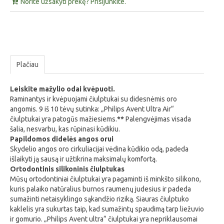
Norite užsakyti prekę? Prisijunkite.
Plačiau
Leiskite mažylio odai kvėpuoti.
Raminantys ir kvėpuojami čiulptukai su didesnėmis oro
angomis. 9 iš 10 tėvų sutinka: „Philips Avent Ultra Air“
čiulptukai yra patogūs mažiesiems.
**
Palengvėjimas visada
šalia, nesvarbu, kas rūpinasi kūdikiu.
Papildomos didelės angos orui
Skydelio angos oro cirkuliacijai vėdina kūdikio odą, padeda
išlaikyti ją sausą ir užtikrina maksimalų komfortą.
Ortodontinis silikoninis čiulptukas
Mūsų ortodontiniai čiulptukai yra pagaminti iš minkšto silikono,
kuris palaiko natūralius burnos raumenų judesius ir padeda
sumažinti netaisyklingo sąkandžio riziką. Siauras čiulptuko
kaklelis yra sukurtas taip, kad sumažintų spaudimą tarp liežuvio
ir gomurio. „Philips Avent ultra“ čiulptukai yra nepriklausomai