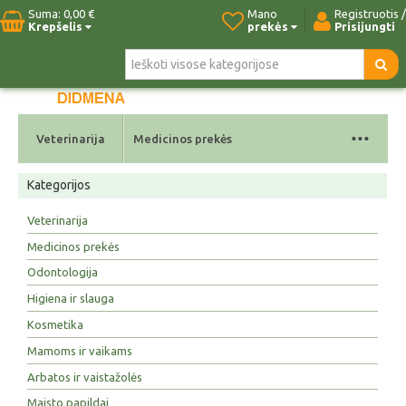
Suma:
0,00 €
Mano
Registruotis /
Krepšelis
prekės
Prisijungti
Pradžia
Naujos prekės
Paieška
Kontaktai
...
Veterinarija
Medicinos prekės
Kategorijos
Veterinarija
Medicinos prekės
Odontologija
Higiena ir slauga
Kosmetika
Mamoms ir vaikams
Arbatos ir vaistažolės
Maisto papildai