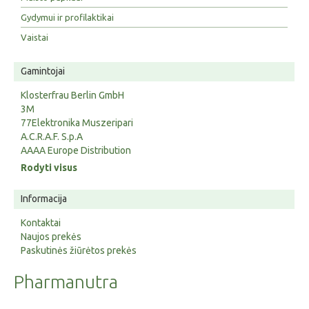
Gydymui ir profilaktikai
Vaistai
Gamintojai
Klosterfrau Berlin GmbH
3M
77Elektronika Muszeripari
A.C.R.A.F. S.p.A
AAAA Europe Distribution
Rodyti visus
Informacija
Kontaktai
Naujos prekės
Paskutinės žiūrėtos prekės
Pharmanutra