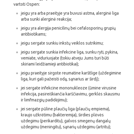
vartoti Ospen:
jeigu yra arba praeityje yra buvusi astma, alerginė liga
arba sunki alerginė reakcija;
jeigu yra alergija penicilinų bei cefalosporinų grupių
antibiotikams;
jeigu sergate sunkiu inkstų veiklos sutrikimu;
jeigu sergate sunkia infekcine liga, sunku ryti, pykina,
vemiate, viduriuojate (tokiu atveju Jums turi būti
skiriami leidžiamieji antibiotikai);
jeigu praeityje sirgote reumatine karštlige (uždegimine
liga, kuri gali pažeisti odą, sąnarius ar širdį);
jei sergate infekcine mononukleoze (ūmine virusine
infekcija, pasireiškiančia karščiavimu, gerklės skausmu
ir limfmazgių padidėjimu);
jei sergate pūline plaučių liga (plaučių empiema),
kraujo užkrėtimu (bakteremija), širdies plėvės
uždegimu (perikarditu), galvos smegenų dangalų
uždegimu (meningitu), sąnarių uždegimu (artritu);