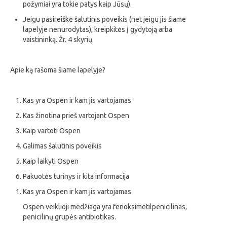
požymiai yra tokie patys kaip Jūsų).
Jeigu pasireiškė šalutinis poveikis (net jeigu jis šiame
lapelyje nenurodytas), kreipkitės į gydytoją arba
vaistininką. Žr. 4 skyrių.
Apie ką rašoma šiame lapelyje?
Kas yra Ospen ir kam jis vartojamas
Kas žinotina prieš vartojant Ospen
Kaip vartoti Ospen
Galimas šalutinis poveikis
Kaip laikyti Ospen
Pakuotės turinys ir kita informacija
Kas yra Ospen ir kam jis vartojamas
Ospen veiklioji medžiaga yra fenoksimetilpenicilinas,
penicilinų grupės antibiotikas.