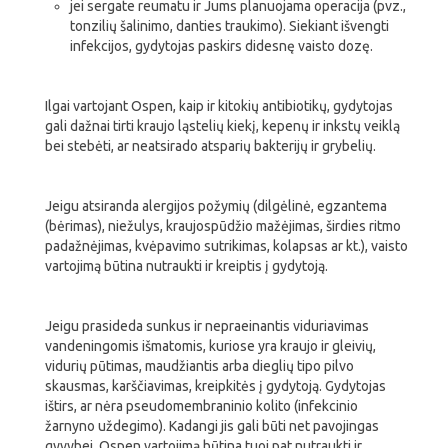
jei sergate reumatu ir Jums planuojama operacija (pvz.,
tonzilių šalinimo, danties traukimo). Siekiant išvengti
infekcijos, gydytojas paskirs didesnę vaisto dozę.
Ilgai vartojant Ospen, kaip ir kitokių antibiotikų, gydytojas
gali dažnai tirti kraujo ląstelių kiekį, kepenų ir inkstų veiklą
bei stebėti, ar neatsirado atsparių bakterijų ir grybelių.
Jeigu atsiranda alergijos požymių (dilgėlinė, egzantema
(bėrimas), niežulys, kraujospūdžio mažėjimas, širdies ritmo
padažnėjimas, kvėpavimo sutrikimas, kolapsas ar kt.), vaisto
vartojimą būtina nutraukti ir kreiptis į gydytoją.
Jeigu prasideda sunkus ir nepraeinantis viduriavimas
vandeningomis išmatomis, kuriose yra kraujo ir gleivių,
vidurių pūtimas, maudžiantis arba dieglių tipo pilvo
skausmas, karščiavimas, kreipkitės į gydytoją. Gydytojas
ištirs, ar nėra pseudomembraninio kolito (infekcinio
žarnyno uždegimo). Kadangi jis gali būti net pavojingas
gyvybei, Ospen vartojimą būtina tuoj pat nutraukti ir