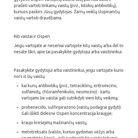
pradėti vartoti tinkamų vaistų (pvz., kitokių antibiotikų),
kuriuos paskirs Jūsų gydytojas. Žarnų veiklą slopinančių
vaistų vartoti draudžiama.
Kiti vaistai ir Ospen
Jeigu vartojate ar neseniai vartojote kitų vaistų arba dėl to
nesate tikri, apie tai pasakykite gydytojui arba vaistininkui.
Pasakykite gydytojui arba vaistininkui, jeigu vartojate kurio
nors iš šių vaistų:
kai kurių antibiotikų (pvz., tetraciklinų, eritromicino,
sulfamidų, chloramfenikolio, neomicino) - kartu
vartojami šie vaistai gali sutrikdyti vieni kitų veikimą;
probenecido, sulfinpirazono (vaistų podagrai gydyti).
Gali išlikti didesnė Ospen koncentracija kraujyje;
kraujo krešėjimą mažinančių vaistų;
metotreksato (vaisto, kuriuo gydomas vėžys arba