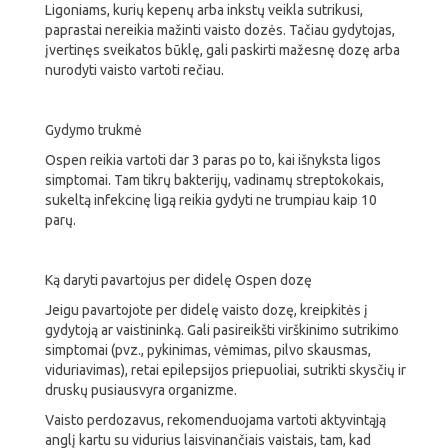
Ligoniams, kurių kepenų arba inkstų veikla sutrikusi,
paprastai nereikia mažinti vaisto dozės. Tačiau gydytojas,
įvertinęs sveikatos būklę, gali paskirti mažesnę dozę arba
nurodyti vaisto vartoti rečiau.
Gydymo trukmė
Ospen reikia vartoti dar 3 paras po to, kai išnyksta ligos
simptomai. Tam tikrų bakterijų, vadinamų streptokokais,
sukeltą infekcinę ligą reikia gydyti ne trumpiau kaip 10
parų.
Ką daryti pavartojus per didelę Ospen dozę
Jeigu pavartojote per didelę vaisto dozę, kreipkitės į
gydytoją ar vaistininką. Gali pasireikšti virškinimo sutrikimo
simptomai (pvz., pykinimas, vėmimas, pilvo skausmas,
viduriavimas), retai epilepsijos priepuoliai, sutrikti skysčių ir
druskų pusiausvyra organizme.
Vaisto perdozavus, rekomenduojama vartoti aktyvintąją
anglį kartu su vidurius laisvinančiais vaistais, tam, kad