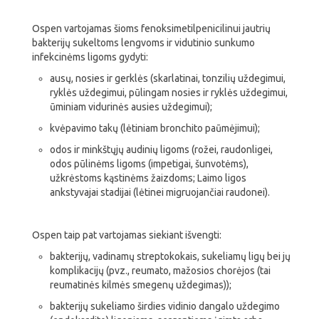
Ospen vartojamas šioms fenoksimetilpenicilinui jautrių
bakterijų sukeltoms lengvoms ir vidutinio sunkumo
infekcinėms ligoms gydyti:
ausų, nosies ir gerklės (skarlatinai, tonzilių uždegimui,
ryklės uždegimui, pūlingam nosies ir ryklės uždegimui,
ūminiam vidurinės ausies uždegimui);
kvėpavimo takų (lėtiniam bronchito paūmėjimui);
odos ir minkštųjų audinių ligoms (rožei, raudonligei,
odos pūlinėms ligoms (impetigai, šunvotėms),
užkrėstoms kąstinėms žaizdoms; Laimo ligos
ankstyvajai stadijai (lėtinei migruojančiai raudonei).
Ospen taip pat vartojamas siekiant išvengti:
bakterijų, vadinamų streptokokais, sukeliamų ligų bei jų
komplikacijų (pvz., reumato, mažosios chorėjos (tai
reumatinės kilmės smegenų uždegimas));
bakterijų sukeliamo širdies vidinio dangalo uždegimo