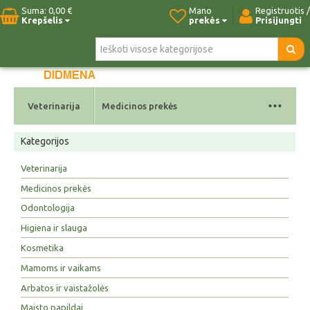
Suma:
0,00 €
Mano
Registruotis /
Krepšelis
prekės
Prisijungti
Pradžia
Naujos prekės
Paieška
Kontaktai
...
Veterinarija
Medicinos prekės
Kategorijos
Veterinarija
Medicinos prekės
Odontologija
Higiena ir slauga
Kosmetika
Mamoms ir vaikams
Arbatos ir vaistažolės
Maisto papildai