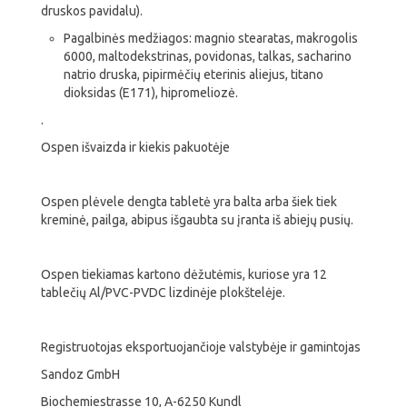
druskos pavidalu).
Pagalbinės medžiagos: magnio stearatas, makrogolis
6000, maltodekstrinas, povidonas, talkas, sacharino
natrio druska, pipirmėčių eterinis aliejus, titano
dioksidas (E171), hipromeliozė.
.
Ospen išvaizda ir kiekis pakuotėje
Ospen plėvele dengta tabletė yra balta arba šiek tiek
kreminė, pailga, abipus išgaubta su įranta iš abiejų pusių.
Ospen tiekiamas kartono dėžutėmis, kuriose yra 12
tablečių Al/PVC-PVDC lizdinėje plokštelėje.
Registruotojas eksportuojančioje valstybėje ir gamintojas
Sandoz GmbH
Biochemiestrasse 10, A-6250 Kundl