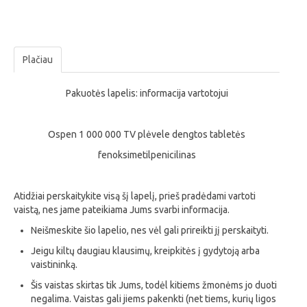
Plačiau
Pakuotės lapelis: informacija vartotojui
Ospen 1 000 000 TV plėvele dengtos tabletės
fenoksimetilpenicilinas
Atidžiai perskaitykite visą šį lapelį, prieš pradėdami vartoti
vaistą, nes jame pateikiama Jums svarbi informacija.
Neišmeskite šio lapelio, nes vėl gali prireikti jį perskaityti.
Jeigu kiltų daugiau klausimų, kreipkitės į gydytoją arba
vaistininką.
Šis vaistas skirtas tik Jums, todėl kitiems žmonėms jo duoti
negalima. Vaistas gali jiems pakenkti (net tiems, kurių ligos