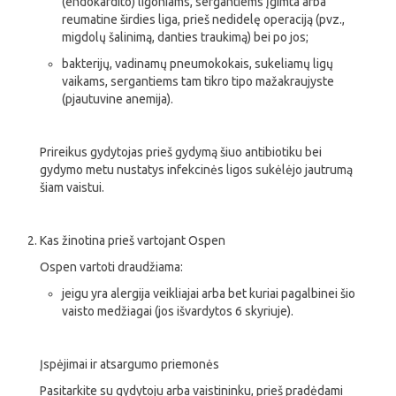
(endokardito) ligoniams, sergantiems įgimta arba
reumatine širdies liga, prieš nedidelę operaciją (pvz.,
migdolų šalinimą, danties traukimą) bei po jos;
bakterijų, vadinamų pneumokokais, sukeliamų ligų
vaikams, sergantiems tam tikro tipo mažakraujyste
(pjautuvine anemija).
Prireikus gydytojas prieš gydymą šiuo antibiotiku bei
gydymo metu nustatys infekcinės ligos sukėlėjo jautrumą
šiam vaistui.
Kas žinotina prieš vartojant Ospen
Ospen vartoti draudžiama:
jeigu yra alergija veikliajai arba bet kuriai pagalbinei šio
vaisto medžiagai (jos išvardytos 6 skyriuje).
Įspėjimai ir atsargumo priemonės
Pasitarkite su gydytoju arba vaistininku, prieš pradėdami