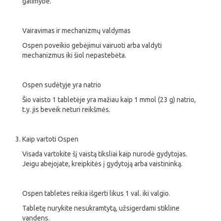
galimybė.
Vairavimas ir mechanizmų valdymas
Ospen poveikio gebėjimui vairuoti arba valdyti
mechanizmus iki šiol nepastebėta.
Ospen sudėtyje yra natrio
Šio vaisto 1 tabletėje yra mažiau kaip 1 mmol (23 g) natrio,
t.y. jis beveik neturi reikšmės.
Kaip vartoti Ospen
Visada vartokite šį vaistą tiksliai kaip nurodė gydytojas.
Jeigu abejojate, kreipkitės į gydytoją arba vaistininką.
Ospen tabletes reikia išgerti likus 1 val. iki valgio.
Tabletę nurykite nesukramtytą, užsigerdami stikline
vandens.