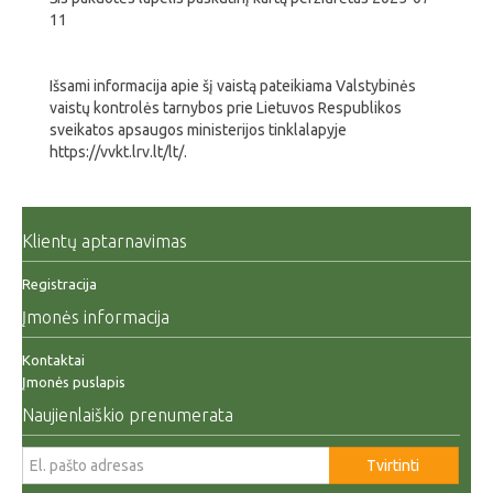
11
Išsami informacija apie šį vaistą pateikiama Valstybinės
vaistų kontrolės tarnybos prie Lietuvos Respublikos
sveikatos apsaugos ministerijos tinklalapyje
https://vvkt.lrv.lt/lt/.
Klientų aptarnavimas
Registracija
Įmonės informacija
Kontaktai
Įmonės puslapis
Naujienlaiškio prenumerata
Tvirtinti