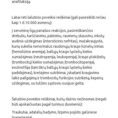
anafilaksiją.
Labai reti šalutinio poveikio reiškiniai (gali pasireikšti rečiau
kaip 1 iš 10 000 asmenų):
Į seruminę ligą panašios reakcijos, pasireiškiančios
drebuliu, karščiavimu, patinimu, raumenų skausmu, inkstų
audinio uždegimas (intersticinis nefritas), mažakraujystė,
kurią sukelia nenormalus raudonųjų kraujo kūnelių irimas
(hemolizinė anemija), baltųjų kraujo ląstelių kiekio
sumažėjimas (neutropenija, leukopenija), kraujo plokštelių
(trombocitų) kiekio sumažėjimas (trombocitopenija),
eozinofilija (tam tikrų baltųjų kraujo ląstelių kiekio
padidėjimas), krešėjimo sutrikimai, įskaitant kraujavimo
laiko pailgėjimą ir trombocitų funkcijos sutrikimą, kepenų
uždegimas, su tulžies sąstoviu susijusi gelta.
Šalutinio poveikio reiškiniai, kurių dažnis nežinomas (negali
būti apskaičiuotas pagal turimus duomenis):
Traukuliai, adatėlių badymo, tirpimo pojūtis galūnėse
(parestezija).