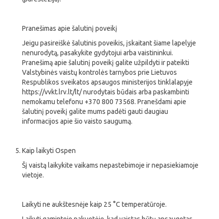
Pranešimas apie šalutinį poveikį
Jeigu pasireiškė šalutinis poveikis, įskaitant šiame lapelyje
nenurodytą, pasakykite gydytojui arba vaistininkui.
Pranešimą apie šalutinį poveikį galite užpildyti ir pateikti
Valstybinės vaistų kontrolės tarnybos prie Lietuvos
Respublikos sveikatos apsaugos ministerijos tinklalapyje
https://vvkt.lrv.lt/lt/ nurodytais būdais arba paskambinti
nemokamu telefonu +370 800 73568. Pranešdami apie
šalutinį poveikį galite mums padėti gauti daugiau
informacijos apie šio vaisto saugumą.
Kaip laikyti Ospen
Šį vaistą laikykite vaikams nepastebimoje ir nepasiekiamoje
vietoje.
Laikyti ne aukštesnėje kaip 25 °C temperatūroje.