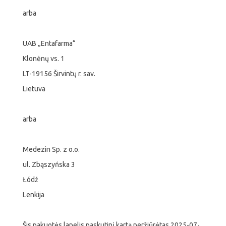
arba
UAB „Entafarma“
Klonėnų vs. 1
LT-19156 Širvintų r. sav.
Lietuva
arba
Medezin Sp. z o.o.
ul. Zbąszyńska 3
Łódź
Lenkija
Šis pakuotės lapelis paskutinį kartą peržiūrėtas 2025-07-