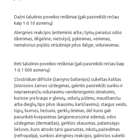
Dažni šalutinio poveikio reiškiniai (gali pasireikšti rečiau
kaip 1 iš 10 asmenų):
Alerginės reakcijos (eriteminis arba į tymų panašus odos
išbėrimas, dilgėlinė, niežulys), pykinimas, vėmimas,
nemalonus pojūtis viršutinėje pilvo dalyje, viduriavimas.
Reti šalutinio poveikio reiškiniai (gali pasireikšti rečiau kaip
1 iš 1 000 asmenų):
Clostridium difficile (žarnyno balterijos) sukeltas kolitas
(storosios žarnos uždegimas, galintis pasireikšti sunkiu ir
nepraeinančiu viduriavimu vandeningomis išmatomis,
kuriose yra kraujo ir gleivių, vidurių pūtimu, maudžiančiu
arba dieglių tipo pilvo skausmu, karščiavimu), staigus veido,
lūpų, burnos, liežuvio, gerklų tinimas, dėl kurio gali
pasunkėti kvėpavimas (angioneurozinė edema), odos
uždegimas (dermatitas), gerklės skausmas, patamsėjęs
liežuvis, kuris atrodo tarsi gauruotas, inkstų pažeidimas
(nefropatija), sunkios alerginės reakcijos, galinčios sukelti