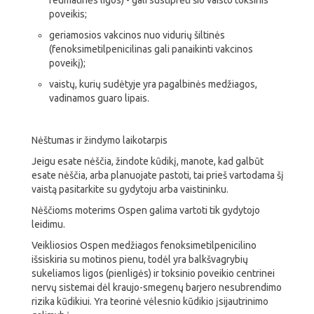
reumatinės ligos) - gali sustiprėti šio vaisto toksinis
poveikis;
geriamosios vakcinos nuo vidurių šiltinės
(fenoksimetilpenicilinas gali panaikinti vakcinos
poveikį);
vaistų, kurių sudėtyje yra pagalbinės medžiagos,
vadinamos guaro lipais.
Nėštumas ir žindymo laikotarpis
Jeigu esate nėščia, žindote kūdikį, manote, kad galbūt
esate nėščia, arba planuojate pastoti, tai prieš vartodama šį
vaistą pasitarkite su gydytoju arba vaistininku.
Nėščioms moterims Ospen galima vartoti tik gydytojo
leidimu.
Veikliosios Ospen medžiagos fenoksimetilpenicilino
išsiskiria su motinos pienu, todėl yra balkšvagrybių
sukeliamos ligos (pienligės) ir toksinio poveikio centrinei
nervų sistemai dėl kraujo-smegenų barjero nesubrendimo
rizika kūdikiui. Yra teorinė vėlesnio kūdikio įsijautrinimo