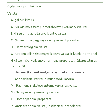
Gydymui ir profilaktikai
Vaistai
Augalinės kilmės
A - Virškinimo sistemą ir metabolizmą veikiantys vaistai
B - Kraują ir kraujodarą veikiantys vaistai
C - Širdies ir kraujagyslių sistemą veikiantys vaistai
D - Dermatologiniai vaistai
G - Urogenitalinę sistemą veikiantys vaistai ir lytiniai hormonai
H - Sistemiškai veikiantys hormonų preparatai, išskyrus lytinius
hormonus
J - Sistemiškai veikiantys priešinfekciniai vaistai
L - Antinavikiniai vaistai ir imunomoduliatoriai
M - Raumenų ir skeleto sistemą veikiantys vaistai
N - Nervų sistemą veikiantys vaistai
O - Homeopatiniai preparatai
P - Antiparazitiniai vaistai, insekticidai ir repelentai