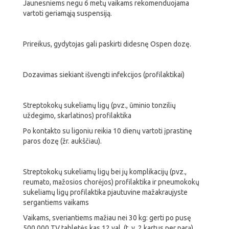
Jaunesniems negu 6 metų vaikams rekomenduojama
vartoti geriamąją suspensiją.
Prireikus, gydytojas gali paskirti didesnę Ospen dozę.
Dozavimas siekiant išvengti infekcijos (profilaktikai)
Streptokokų sukeliamų ligų (pvz., ūminio tonzilių
uždegimo, skarlatinos) profilaktika
Po kontakto su ligoniu reikia 10 dienų vartoti įprastinę
paros dozę (žr. aukščiau).
Streptokokų sukeliamų ligų bei jų komplikacijų (pvz.,
reumato, mažosios chorėjos) profilaktika ir pneumokokų
sukeliamų ligų profilaktika pjautuvine mažakraujyste
sergantiems vaikams
Vaikams, sveriantiems mažiau nei 30 kg: gerti po pusę
500 000 TV tabletės kas 12 val. (t. y. 2 kartus per parą).