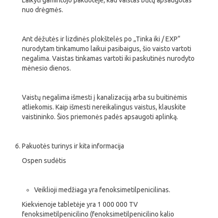
Laikyti gamintojo pakuotėje, kad vaistas būtų apsaugotas
nuo drėgmės.
Ant dėžutės ir lizdinės plokštelės po „Tinka iki / EXP“
nurodytam tinkamumo laikui pasibaigus, šio vaisto vartoti
negalima. Vaistas tinkamas vartoti iki paskutinės nurodyto
mėnesio dienos.
Vaistų negalima išmesti į kanalizaciją arba su buitinėmis
atliekomis. Kaip išmesti nereikalingus vaistus, klauskite
vaistininko. Šios priemonės padės apsaugoti aplinką.
Pakuotės turinys ir kita informacija
Ospen sudėtis
Veiklioji medžiaga yra fenoksimetilpenicilinas.
Kiekvienoje tabletėje yra 1 000 000 TV
fenoksimetilpenicilino (fenoksimetilpenicilino kalio