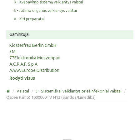
R - Kvėpavimo sistemą veikiantys vaistai
S - Jutimo organus veikiantys vaistai
V - Kiti preparatai
Gamintojai
Klosterfrau Berlin GmbH
3M
77Elektronika Muszeripari
A.C.R.A.F. S.p.A
AAAA Europe Distribution
Rodyti visus
/
Vaistai
/
J - Sistemiškai veikiantys priešinfekciniai vaistai
/
Ospen (l.imp) 1000000TV N12 (Sandoz/Limedika)