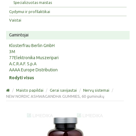
Specializuotas maistas
Gydymui ir profilaktikai
Vaistai
Gamintojai
Klosterfrau Berlin GmbH
3M
77Elektronika Muszeripari
A.C.R.A.F. S.p.A
AAAA Europe Distribution
Rodyti visus
/
Maisto papildai
/
Gerai savijautai
/
Nervų sistemai
/
NEW NORDIC ASHWAGANDHA GUMMIES, 60 guminukų