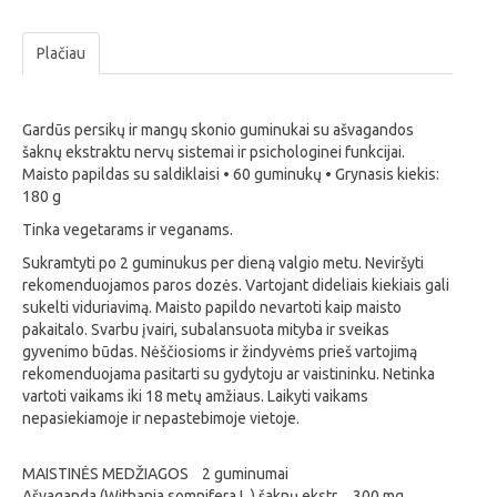
Plačiau
Gardūs persikų ir mangų skonio guminukai su ašvagandos
šaknų ekstraktu nervų sistemai ir psichologinei funkcijai.
Maisto papildas su saldiklaisi • 60 guminukų • Grynasis kiekis:
180 g
Tinka vegetarams ir veganams.
Sukramtyti po 2 guminukus per dieną valgio metu. Neviršyti
rekomenduojamos paros dozės. Vartojant dideliais kiekiais gali
sukelti viduriavimą. Maisto papildo nevartoti kaip maisto
pakaitalo. Svarbu įvairi, subalansuota mityba ir sveikas
gyvenimo būdas. Nėščiosioms ir žindyvėms prieš vartojimą
rekomenduojama pasitarti su gydytoju ar vaistininku. Netinka
vartoti vaikams iki 18 metų amžiaus. Laikyti vaikams
nepasiekiamoje ir nepastebimoje vietoje.
MAISTINĖS MEDŽIAGOS 2 guminumai
Ašvaganda (Withania somnifera L.) šaknų ekstr. 300 mg