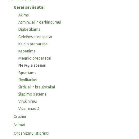
Gerai savijautai
Akims
Atminčiai ir darbingumui
Diabetikams
Geležies preparatai
Kalcio preparatai
Kepenims
Magnio preparatai
Nervų sistemai
Sąnariams
Skydliaukei
Širdžiai ir kraujotakai
Šlapimo sistemai
Virškinimui
Vitaminas D
Grožiui
Šeimai
Organizmui stiprinti