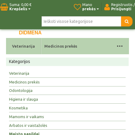
Suma:
0,00 €
Mano
Registruotis /
Krepšelis
prekės
Prisijungti
Pradžia
Naujos prekės
Paieška
Kontaktai
...
Veterinarija
Medicinos prekės
Kategorijos
Veterinarija
Medicinos prekės
Odontologija
Higiena ir slauga
Kosmetika
Mamoms ir vaikams
Arbatos ir vaistažolės
Maisto papildai