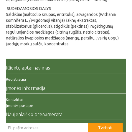
SUDEDAMOSIOS DALYS
Saldikliai (maltitolio sirupas, eritritolis), ašvagandos (Withania
somnifera L. / Migdomoji vitanija) šaknų ekstraktas,
stabilizatorius (glicerolis), stigdiklis (pektinas), rūgštingumą
reguliuojančios medžiagos (citrinų rūgštis, natrio citratas),
natūralios kvapiosios medžiagos (mangų, persikų, įvairių uogų),
juodųjų morkų sulčių koncentratas.
Klientų aptarnavimas
Registracija
Įmonės informacija
Kontaktai
Įmonės puslapis
Naujienlaiškio prenumerata
Tvirtinti