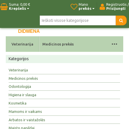
Suma:
0,00 €
Mano
Registruotis /
Krepšelis
prekės
Prisijungti
Pradžia
Naujos prekės
Paieška
Kontaktai
...
Veterinarija
Medicinos prekės
Kategorijos
Veterinarija
Medicinos prekės
Odontologija
Higiena ir slauga
Kosmetika
Mamoms ir vaikams
Arbatos ir vaistažolės
Maisto papildai