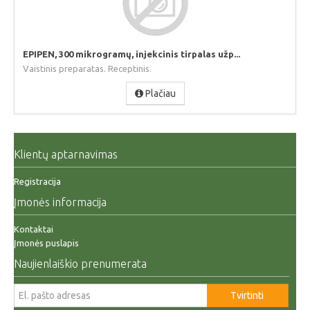
EPIPEN, 300 mikrogramų, injekcinis tirpalas užp...
Vaistinis preparatas. Receptinis.
Plačiau
Klientų aptarnavimas
Registracija
Įmonės informacija
Kontaktai
Įmonės puslapis
Naujienlaiškio prenumerata
Tvirtinti