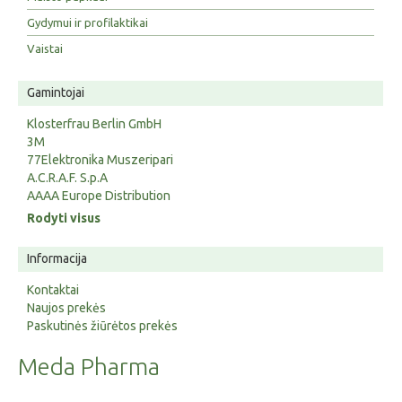
Gydymui ir profilaktikai
Vaistai
Gamintojai
Klosterfrau Berlin GmbH
3M
77Elektronika Muszeripari
A.C.R.A.F. S.p.A
AAAA Europe Distribution
Rodyti visus
Informacija
Kontaktai
Naujos prekės
Paskutinės žiūrėtos prekės
Meda Pharma