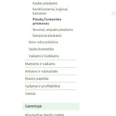
Kaukės plaukams
Kondicionieriai, losjonai,
balzamai
Plaukų formavimo
priemonės
Serumai, ampulės plaukams
Šampūnai plaukams
Kūno odos priežiūra
Saulės kosmetika
Vaikams ir kūdikiams
Mamoms ir vaikams
Arbatos ir vaistažolės
Maisto papildai
Gydymui ir profilaktikai
Vaistai
Gamintojai
Klosterfrau Berlin GmbH