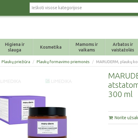
Higiena ir
Mamoms ir
Arbatos ir
Kosmetika
slauga
vaikams
vaistažolės
Plaukų priežiūra
/
Plaukų formavimo priemonės
/
MARUDERM, plaukų kond
MARUDER
atstatom
300 ml
Norite užsaky