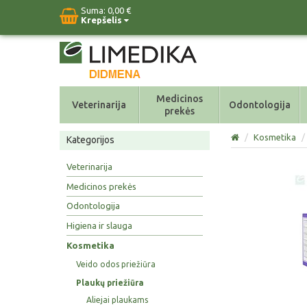
Suma:
0,00 €
Krepšelis
Medicinos
Veterinarija
Odontologija
prekės
/
Kosmetika
/
Kategorijos
Veterinarija
Medicinos prekės
Odontologija
Higiena ir slauga
Kosmetika
Veido odos priežiūra
Plaukų priežiūra
Aliejai plaukams