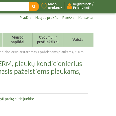
Mano
Registruotis /
prekės
Prisijungti
Pradžia
Naujos prekės
Paieška
Kontaktai
Maisto
Gydymui ir
Vaistai
papildai
profilaktikai
icionierius atstatomasis pažeistiems plaukams, 300 ml
M, plaukų kondicionierius
asis pažeistiems plaukams,
ti prekę? Prisijunkite.