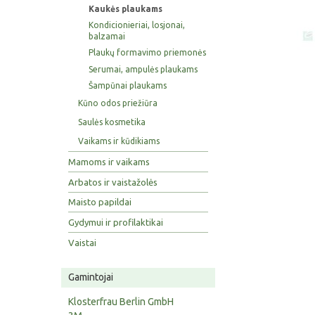
Kaukės plaukams
Kondicionieriai, losjonai,
balzamai
Plaukų formavimo priemonės
Serumai, ampulės plaukams
Šampūnai plaukams
Kūno odos priežiūra
Saulės kosmetika
Vaikams ir kūdikiams
Mamoms ir vaikams
Arbatos ir vaistažolės
Maisto papildai
Gydymui ir profilaktikai
Vaistai
Gamintojai
Klosterfrau Berlin GmbH