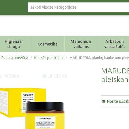
Higiena ir
Mamoms ir
Arbatos ir
Kosmetika
slauga
vaikams
vaistažolės
Plaukų priežiūra
/
Kaukės plaukams
/
MARUDERM, plaukų kaukė nuo pleis
MARUDER
pleiskan
Norite užsaky