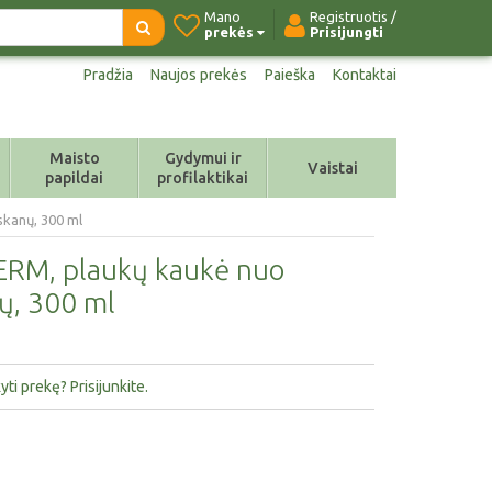
Mano
Registruotis /
prekės
Prisijungti
Pradžia
Naujos prekės
Paieška
Kontaktai
Maisto
Gydymui ir
Vaistai
papildai
profilaktikai
kanų, 300 ml
M, plaukų kaukė nuo
ų, 300 ml
ti prekę? Prisijunkite.