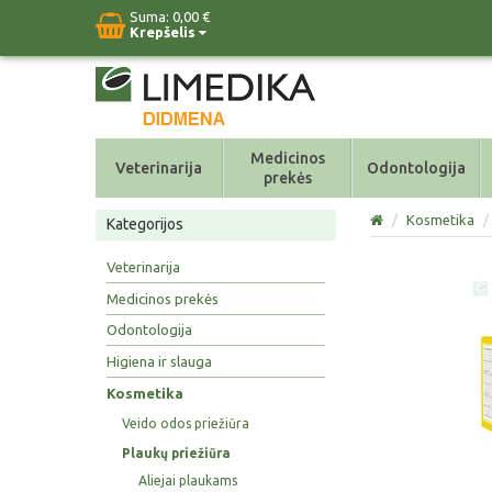
Suma:
0,00 €
Krepšelis
Medicinos
Veterinarija
Odontologija
prekės
/
Kosmetika
/
Kategorijos
Veterinarija
Medicinos prekės
Odontologija
Higiena ir slauga
Kosmetika
Veido odos priežiūra
Plaukų priežiūra
Aliejai plaukams