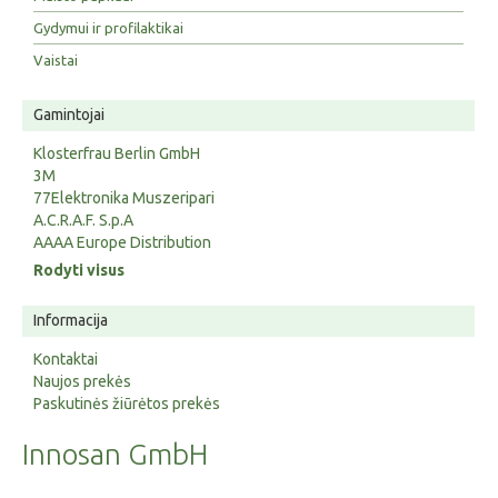
Gydymui ir profilaktikai
Vaistai
Gamintojai
Klosterfrau Berlin GmbH
3M
77Elektronika Muszeripari
A.C.R.A.F. S.p.A
AAAA Europe Distribution
Rodyti visus
Informacija
Kontaktai
Naujos prekės
Paskutinės žiūrėtos prekės
Innosan GmbH