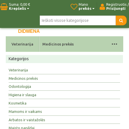
Suma:
0,00 €
Mano
Registruotis /
Krepšelis
prekės
Prisijungti
Pradžia
Naujos prekės
Paieška
Kontaktai
...
Veterinarija
Medicinos prekės
Kategorijos
Veterinarija
Medicinos prekės
Odontologija
Higiena ir slauga
Kosmetika
Mamoms ir vaikams
Arbatos ir vaistažolės
Maisto papildai