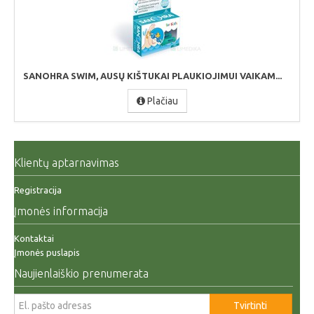
SANOHRA SWIM, AUSŲ KIŠTUKAI PLAUKIOJIMUI VAIKAM...
Plačiau
Klientų aptarnavimas
Registracija
Įmonės informacija
Kontaktai
Įmonės puslapis
Naujienlaiškio prenumerata
Tvirtinti