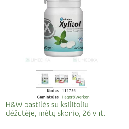
Kodas
111756
Gamintojas
Hager&Werken
H&W pastilės su ksilitoliu
dėžutėje, mėtų skonio, 26 vnt.