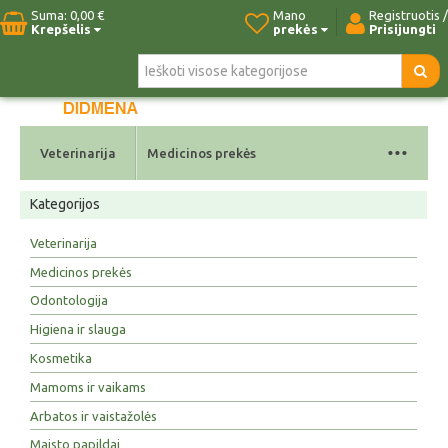
Suma:
0,00 €
Mano
Registruotis /
Krepšelis
prekės
Prisijungti
Pradžia
Naujos prekės
Paieška
Kontaktai
...
Veterinarija
Medicinos prekės
Kategorijos
Veterinarija
Medicinos prekės
Odontologija
Higiena ir slauga
Kosmetika
Mamoms ir vaikams
Arbatos ir vaistažolės
Maisto papildai