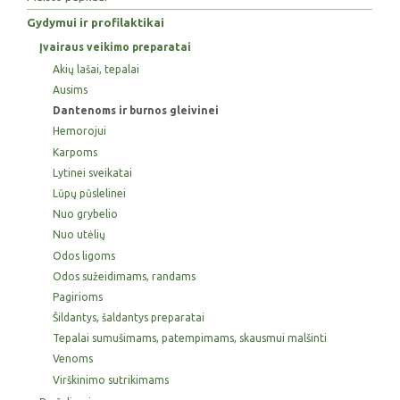
Gydymui ir profilaktikai
Įvairaus veikimo preparatai
Akių lašai, tepalai
Ausims
Dantenoms ir burnos gleivinei
Hemorojui
Karpoms
Lytinei sveikatai
Lūpų pūslelinei
Nuo grybelio
Nuo utėlių
Odos ligoms
Odos sužeidimams, randams
Pagirioms
Šildantys, šaldantys preparatai
Tepalai sumušimams, patempimams, skausmui malšinti
Venoms
Virškinimo sutrikimams