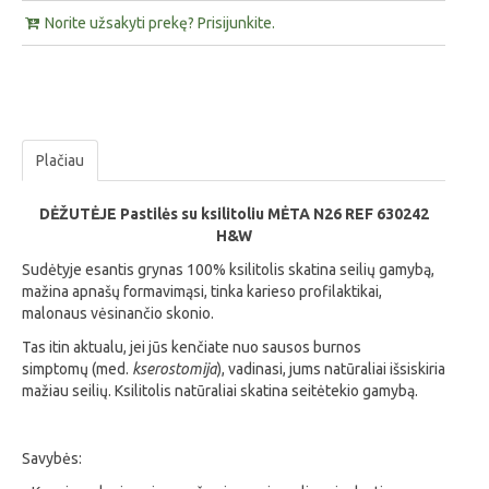
Norite užsakyti prekę? Prisijunkite.
Plačiau
DĖŽUTĖJE Pastilės su ksilitoliu MĖTA N26 REF 630242
H&W
Sudėtyje esantis grynas 100% ksilitolis skatina seilių gamybą,
mažina apnašų formavimąsi, tinka karieso profilaktikai,
malonaus vėsinančio skonio.
Tas itin aktualu, jei jūs kenčiate nuo sausos burnos
simptomų (med.
kserostomija
), vadinasi, jums natūraliai išsiskiria
mažiau seilių. Ksilitolis natūraliai skatina seitėtekio gamybą.
Savybės: