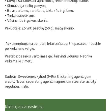
• Kovoja su kariesu ir apnašomis, remineralizuoja dantis.
• Stimuliuoja seilių gamybą.
• Be aspartamo, sorbitolio, laktozės ir glitimo.
• Tinka diabetikams.
• Vėsinantis ir gaivus skonis.
Pakuotėje: 26 vnt. pastilių (60 g), mėtų skonio.
Rekomenduojama per parą lėtai sučiulpti 2-4 pastiles. 1 pastilė
po kiekvieno valgio.
Pastaba: besaikis vartojimas gali laisvinti vidurius. Netinka
vaikams iki 3 metų.
Sudėtis: Sweetener: xylitol (94%), thickening agent: gum
arabic; flavor; separating agent: magnesium stearate, acidity
regulator: malic.
Klientų aptarnavimas