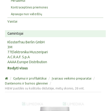
Peršalimui
Kontraceptinės priemonės
Apsauga nuo vabzdžių
Vaistai
Gamintojai
Klosterfrau Berlin GmbH
3M
77Elektronika Muszeripari
A.C.R.A.F. S.p.A
AAAA Europe Distribution
Rodyti visus
/
Gydymui ir profilaktikai
/
Įvairaus veikimo preparatai
/
Dantenoms ir burnos gleivinei
/
H&W pastilės su ksilitoliu dėžutėje, mėtų skonio, 26 vnt.