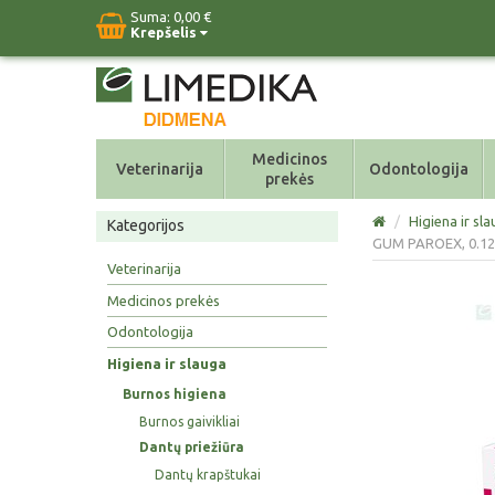
Suma:
0,00 €
Krepšelis
Medicinos
Veterinarija
Odontologija
prekės
/
Higiena ir sl
Kategorijos
GUM PAROEX, 0.12 
Veterinarija
Medicinos prekės
Odontologija
Higiena ir slauga
Burnos higiena
Burnos gaivikliai
Dantų priežiūra
Dantų krapštukai