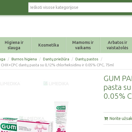
Higiena ir
Mamoms ir
Arbatos ir
Kosmetika
slauga
vaikams
vaistažolės
auga
/
Burnos higiena
/
Dantų priežiūra
/
Dantų pastos
/
CHX+CPC dantų pasta su 0,12% chlorheksidinu ir 0.05% CPC, 75ml
GUM PAR
pasta su
0.05% C
Norite užsaky