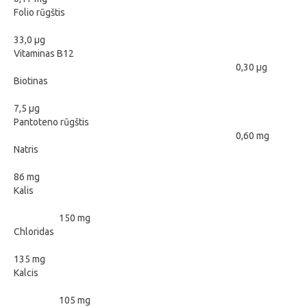
Folio rūgštis
33,0 μg
Vitaminas B12
0,30 μg
Biotinas
7,5 μg
Pantoteno rūgštis
0,60 mg
Natris
86 mg
Kalis
150 mg
Chloridas
135 mg
Kalcis
105 mg