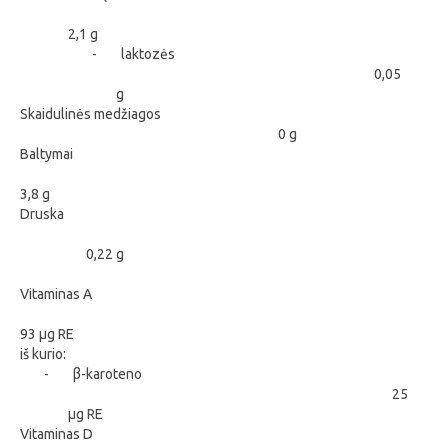
2,1 g
-
laktozės
0,05
g
Skaidulinės medžiagos
0 g
Baltymai
3,8 g
Druska
0,22 g
Vitaminas A
93 μg RE
iš kurio:
-
β-karoteno
25
μg RE
Vitaminas D