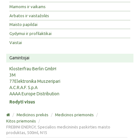
Mamoms ir vaikams
Arbatos ir vaistažolės
Maisto papildai
Gydymui ir profilaktikai
Vaistai
Gamintojai
Klosterfrau Berlin GmbH
3M
77Elektronika Muszeripari
A.C.R.A.F. S.p.A
AAAA Europe Distribution
Rodyti visus
/
Medicinos prekės
/
Medicinos priemonės
/
Kitos priemonės
/
FREBINI ENERGY, Specialios medicininės paskirties maisto
produktas, 500ml, N15