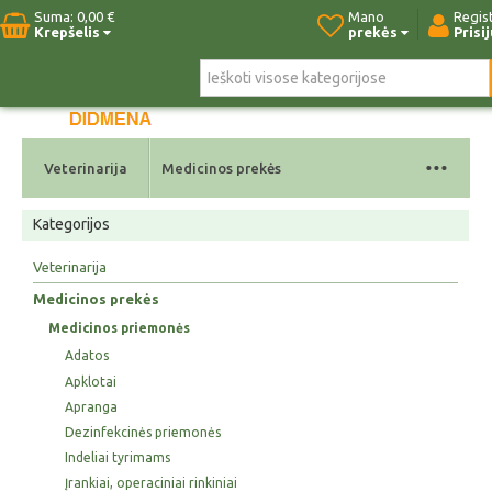
Suma:
0,00 €
Mano
Regist
Krepšelis
prekės
Prisi
Pradžia
Naujos prekės
Paieška
Kontaktai
...
Veterinarija
Medicinos prekės
Kategorijos
Veterinarija
Medicinos prekės
Medicinos priemonės
Adatos
Apklotai
Apranga
Dezinfekcinės priemonės
Indeliai tyrimams
Įrankiai, operaciniai rinkiniai