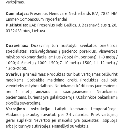
vartojimas.
Gamintojas:
Fresenius Hemocare Netherlands B.V., 7881 HM
Emmer-Compascuum, Nyderlandai
Platintojas:
UAB Fresenius Kabi Baltics, J. Basanavičiaus g. 26,
03224 Vilnius, Lietuva
Dozavimas
:
Dozavimą turi nustatyti sveikatos priežiūros
specialistas, atsižvelgdamas į paciento poreikius.
Visavertės
mitybos rekomendacija: amžius / dozė (ml per parą): 1–3 metų /
1000; 4–6 metų / 1000–1500; 7–10 metų / 1500; 11–12 metų /
1500–2000.
Svarbus pranešimas
:
Produktas turi būti vartojamas prižiūrint
medikams. Stebėkite maitinimo greitį. Produktas gali būti
vienintelis mitybos šaltinis. Netinkamas kūdikiams jaunesniems
nei 1 metų amžiaus ar suaugusiesiems. Netinkamas
pacientams, kuriems yra galaktozemija. Užtikrinkite pakankamą
skysčių suvartojimą.
Vartojimo instrukcija
:
Laikyti kambario temperatūroje.
Atidarius pakuotę, suvartoti per 24 valandas. Prieš vartojimą
gerai suplakti! Nevartoti jei maišelis yra pažeistas, išsipūtęs
arba jo turinys sutirštėjęs. Nemaišyti su vaistais.