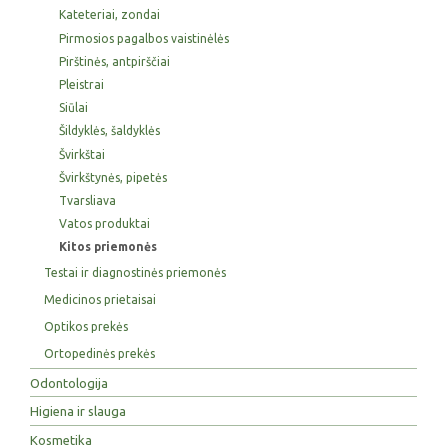
Kateteriai, zondai
Pirmosios pagalbos vaistinėlės
Pirštinės, antpirščiai
Pleistrai
Siūlai
Šildyklės, šaldyklės
Švirkštai
Švirkštynės, pipetės
Tvarsliava
Vatos produktai
Kitos priemonės
Testai ir diagnostinės priemonės
Medicinos prietaisai
Optikos prekės
Ortopedinės prekės
Odontologija
Higiena ir slauga
Kosmetika