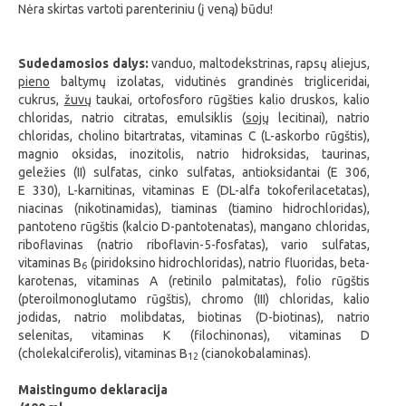
Nėra skirtas vartoti parenteriniu (į veną) būdu!
Sudedamosios dalys:
vanduo, maltodekstrinas, rapsų aliejus,
pieno
baltymų izolatas, vidutinės grandinės trigliceridai,
cukrus,
žuvų
taukai, ortofosforo rūgšties kalio druskos, kalio
chloridas, natrio citratas, emulsiklis (
sojų
lecitinai), natrio
chloridas, cholino bitartratas, vitaminas C (L-askorbo rūgštis),
magnio oksidas, inozitolis, natrio hidroksidas, taurinas,
geležies (II) sulfatas, cinko sulfatas, antioksidantai (E 306,
E 330), L-karnitinas, vitaminas E (DL-alfa tokoferilacetatas),
niacinas (nikotinamidas), tiaminas (tiamino hidrochloridas),
pantoteno rūgštis (kalcio D-pantotenatas), mangano chloridas,
riboflavinas (natrio riboflavin-5-fosfatas), vario sulfatas,
vitaminas B
(piridoksino hidrochloridas), natrio fluoridas, beta-
6
karotenas, vitaminas A (retinilo palmitatas), folio rūgštis
(pteroilmonoglutamo rūgštis), chromo (III) chloridas, kalio
jodidas, natrio molibdatas, biotinas (D-biotinas), natrio
selenitas, vitaminas K (filochinonas), vitaminas D
(cholekalciferolis), vitaminas B
(cianokobalaminas).
12
Maistingumo deklaracija