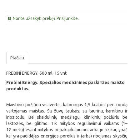
Norite užsakyti prekę? Prisijunkite.
Plačiau
FREBINI ENERGY,
500 ml, 15 vnt.
Frebini Energy. Specialios medicininės paskirties maisto
produktas.
Maistiniu požiūriu visavertis, kaloringas 1,5 kcal/ml per zondą
vartojamas maistas. Su žuvų taukais; su taurinu, karnitinu ir
inozitoliu. Be skaidulinių medžiagų, klinikiniu požiūriu be
laktozės, be glitimo. Tik mitybos reguliavimui vaikams (1–
12 metų) esant mitybos nepakankamumui arba jo rizikai, ypač
kai yra padidėjęs energijos poreikis ir (arba) ribojamas skysčių