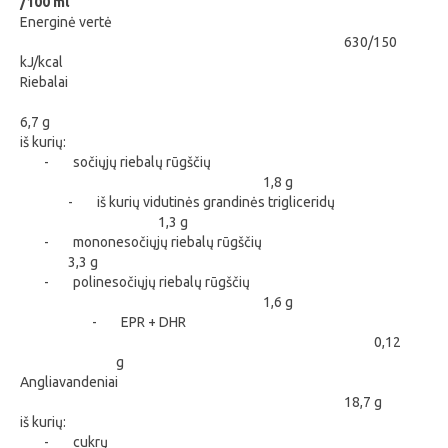
/100 ml
Energinė vertė
630/150
kJ/kcal
Riebalai
6,7 g
iš kurių:
-
sočiųjų riebalų rūgščių
1,8 g
-
iš kurių vidutinės grandinės trigliceridų
1,3 g
-
mononesočiųjų riebalų rūgščių
3,3 g
-
polinesočiųjų riebalų rūgščių
1,6 g
-
EPR + DHR
0,12
g
Angliavandeniai
18,7 g
iš kurių:
-
cukrų