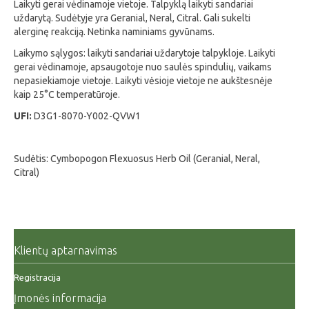
Laikyti gerai vėdinamoje vietoje. Talpyklą laikyti sandariai
uždarytą. Sudėtyje yra Geranial, Neral, Citral. Gali sukelti
alerginę reakciją. Netinka naminiams gyvūnams.
Laikymo sąlygos: laikyti sandariai uždarytoje talpykloje. Laikyti
gerai vėdinamoje, apsaugotoje nuo saulės spindulių, vaikams
nepasiekiamoje vietoje. Laikyti vėsioje vietoje ne aukštesnėje
kaip 25°C temperatūroje.
UFI:
D3G1-8070-Y002-QVW1
Sudėtis: Cymbopogon Flexuosus Herb Oil (Geranial, Neral,
Citral)
Klientų aptarnavimas
Registracija
Įmonės informacija