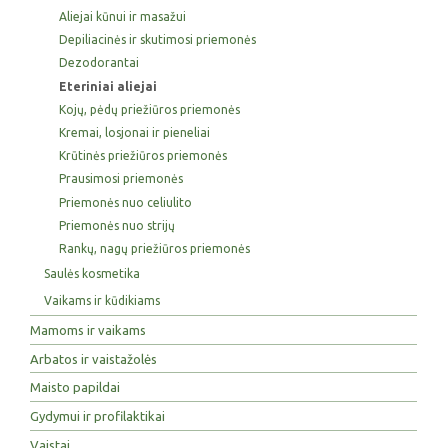
Aliejai kūnui ir masažui
Depiliacinės ir skutimosi priemonės
Dezodorantai
Eteriniai aliejai
Kojų, pėdų priežiūros priemonės
Kremai, losjonai ir pieneliai
Krūtinės priežiūros priemonės
Prausimosi priemonės
Priemonės nuo celiulito
Priemonės nuo strijų
Rankų, nagų priežiūros priemonės
Saulės kosmetika
Vaikams ir kūdikiams
Mamoms ir vaikams
Arbatos ir vaistažolės
Maisto papildai
Gydymui ir profilaktikai
Vaistai