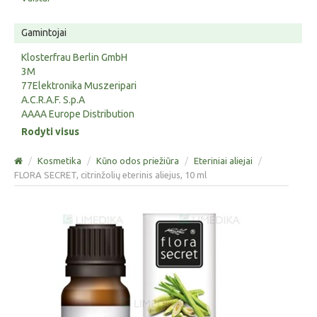
Gamintojai
Klosterfrau Berlin GmbH
3M
77Elektronika Muszeripari
A.C.R.A.F. S.p.A
AAAA Europe Distribution
Rodyti visus
/
Kosmetika
/
Kūno odos priežiūra
/
Eteriniai aliejai
/
FLORA SECRET, citrinžolių eterinis aliejus, 10 ml