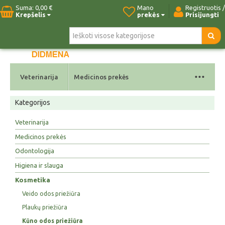
Suma:
0,00 €
Mano
Registruotis /
Krepšelis
prekės
Prisijungti
Pradžia
Naujos prekės
Paieška
Kontaktai
...
Veterinarija
Medicinos prekės
Kategorijos
Veterinarija
Medicinos prekės
Odontologija
Higiena ir slauga
Kosmetika
Veido odos priežiūra
Plaukų priežiūra
Kūno odos priežiūra