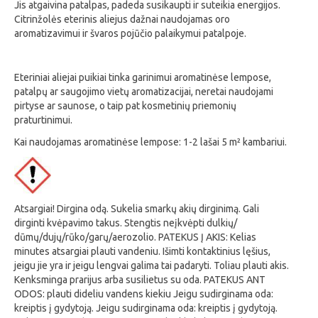
Jis atgaivina patalpas, padeda susikaupti ir suteikia energijos.
Citrinžolės eterinis aliejus dažnai naudojamas oro
aromatizavimui ir švaros pojūčio palaikymui patalpoje.
Eteriniai aliejai puikiai tinka garinimui aromatinėse lempose,
patalpų ar saugojimo vietų aromatizacijai, neretai naudojami
pirtyse ar saunose, o taip pat kosmetinių priemonių
praturtinimui.
Kai naudojamas aromatinėse lempose: 1-2 lašai 5 m² kambariui.
Atsargiai! Dirgina odą. Sukelia smarkų akių dirginimą. Gali
dirginti kvėpavimo takus. Stengtis neįkvėpti dulkių/
dūmų/dujų/rūko/garų/aerozolio. PATEKUS Į AKIS: Kelias
minutes atsargiai plauti vandeniu. Išimti kontaktinius lęšius,
jeigu jie yra ir jeigu lengvai galima tai padaryti. Toliau plauti akis.
Kenksminga prarijus arba susilietus su oda. PATEKUS ANT
ODOS: plauti dideliu vandens kiekiu Jeigu sudirginama oda:
kreiptis į gydytoją. Jeigu sudirginama oda: kreiptis į gydytoją.