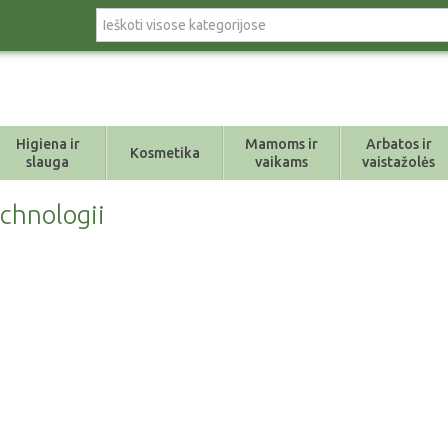
Higiena ir
Mamoms ir
Arbatos ir
Kosmetika
slauga
vaikams
vaistažolės
echnologii