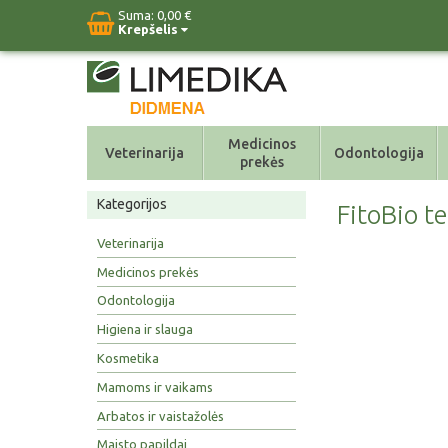
Suma:
0,00 €
Krepšelis
Medicinos
Veterinarija
Odontologija
prekės
Kategorijos
FitoBio t
Veterinarija
Medicinos prekės
Odontologija
Higiena ir slauga
Kosmetika
Mamoms ir vaikams
Arbatos ir vaistažolės
Maisto papildai