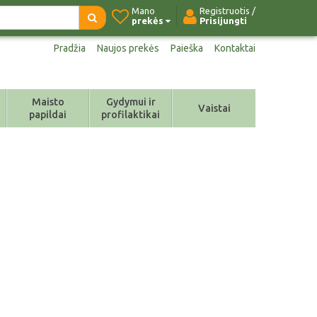
Mano
Registruotis /
prekės
Prisijungti
Pradžia
Naujos prekės
Paieška
Kontaktai
Maisto
Gydymui ir
Vaistai
papildai
profilaktikai