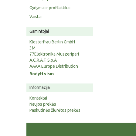
Gydymui ir profilaktikai
Vaistai
Gamintojai
Klosterfrau Berlin GmbH
3M
77Elektronika Muszeripari
A.C.R.A.F. S.p.A
AAAA Europe Distribution
Rodyti visus
Informacija
Kontaktai
Naujos prekės
Paskutinės žiūrėtos prekės