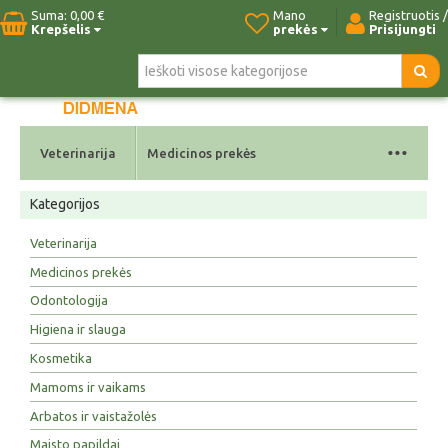
Suma:
0,00 €
Mano
Registruotis /
Krepšelis
prekės
Prisijungti
Pradžia
Naujos prekės
Paieška
Kontaktai
...
Veterinarija
Medicinos prekės
Kategorijos
Veterinarija
Medicinos prekės
Odontologija
Higiena ir slauga
Kosmetika
Mamoms ir vaikams
Arbatos ir vaistažolės
Maisto papildai