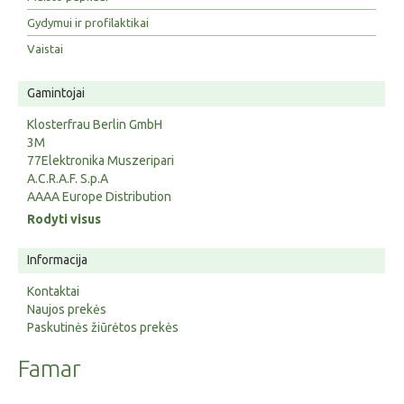
Gydymui ir profilaktikai
Vaistai
Gamintojai
Klosterfrau Berlin GmbH
3M
77Elektronika Muszeripari
A.C.R.A.F. S.p.A
AAAA Europe Distribution
Rodyti visus
Informacija
Kontaktai
Naujos prekės
Paskutinės žiūrėtos prekės
Famar