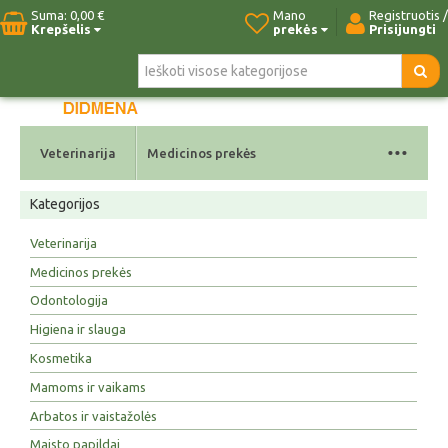
Suma:
0,00 €
Mano
Registruotis /
Krepšelis
prekės
Prisijungti
Pradžia
Naujos prekės
Paieška
Kontaktai
...
Veterinarija
Medicinos prekės
Kategorijos
Veterinarija
Medicinos prekės
Odontologija
Higiena ir slauga
Kosmetika
Mamoms ir vaikams
Arbatos ir vaistažolės
Maisto papildai