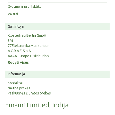
Gydymui ir profilaktikai
Vaistai
Gamintojai
Klosterfrau Berlin GmbH
3M
77Elektronika Muszeripari
A.C.R.A.F. S.p.A
AAAA Europe Distribution
Rodyti visus
Informacija
Kontaktai
Naujos prekės
Paskutinės žiūrėtos prekės
Emami Limited, Indija