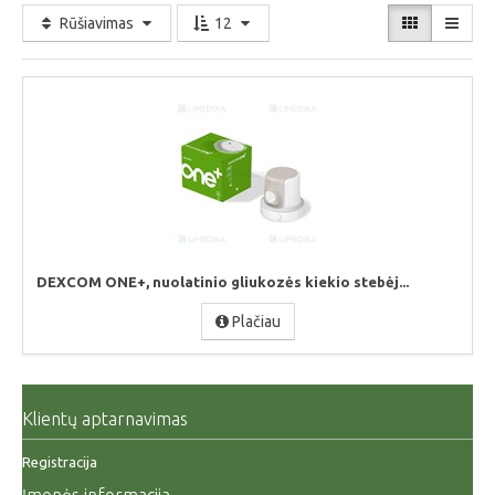
Rūšiavimas
12
DEXCOM ONE+, nuolatinio gliukozės kiekio stebėj...
Plačiau
Klientų aptarnavimas
Registracija
Įmonės informacija