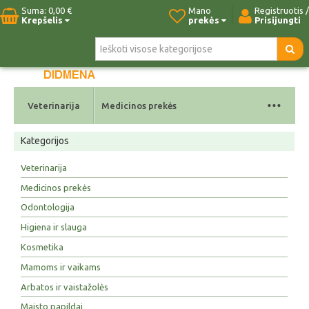
Suma:
0,00 €
Mano
Registruotis /
Krepšelis
prekės
Prisijungti
Pradžia
Naujos prekės
Paieška
Kontaktai
...
Veterinarija
Medicinos prekės
Kategorijos
Veterinarija
Medicinos prekės
Odontologija
Higiena ir slauga
Kosmetika
Mamoms ir vaikams
Arbatos ir vaistažolės
Maisto papildai