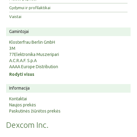
Gydymui ir profilaktikai
Vaistai
Gamintojai
Klosterfrau Berlin GmbH
3M
77Elektronika Muszeripari
A.C.R.A.F. S.p.A
AAAA Europe Distribution
Rodyti visus
Informacija
Kontaktai
Naujos prekės
Paskutinės žiūrėtos prekės
Dexcom Inc.