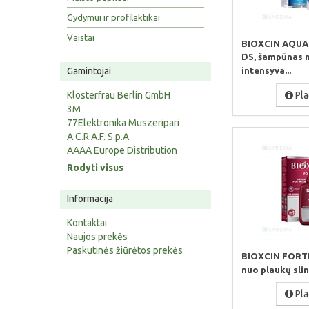
Gydymui ir profilaktikai
Vaistai
BIOXCIN AQU
DS, šampūnas 
intensyva...
Gamintojai
Pla
Klosterfrau Berlin GmbH
3M
77Elektronika Muszeripari
A.C.R.A.F. S.p.A
AAAA Europe Distribution
Rodyti visus
Informacija
Kontaktai
Naujos prekės
Paskutinės žiūrėtos prekės
BIOXCIN FORT
nuo plaukų slin
Pla