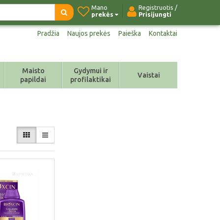
Mano
Registruotis /
prekės
Prisijungti
Pradžia
Naujos prekės
Paieška
Kontaktai
Maisto
Gydymui ir
Vaistai
papildai
profilaktikai