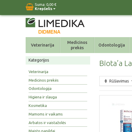
Suma:
0,00 €
Krepšelis
Medicinos
Veterinarija
Odontologija
prekės
Kategorijos
Biota’a L
Veterinarija
Medicinos prekės
Rūšiavimas
Odontologija
Higiena ir slauga
Kosmetika
Mamoms ir vaikams
Arbatos ir vaistažolės
Maisto papildai