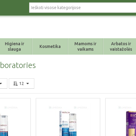
Higiena ir
Mamoms ir
Arbatos ir
Kosmetika
slauga
vaikams
vaistažolės
aboratories
12