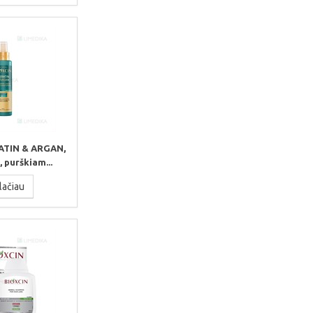
ATIN & ARGAN,
 purškiam...
lačiau