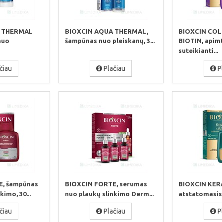
A THERMAL
BIOXCIN AQUA THERMAL,
BIOXCIN CO
nuo
šampūnas nuo pleiskanų, 3...
BIOTIN, apim
suteikianti...
čiau
Plačiau
P
E, šampūnas
BIOXCIN FORTE, serumas
BIOXCIN KER
kimo, 30...
nuo plaukų slinkimo Derm...
atstatomasis 
čiau
Plačiau
P