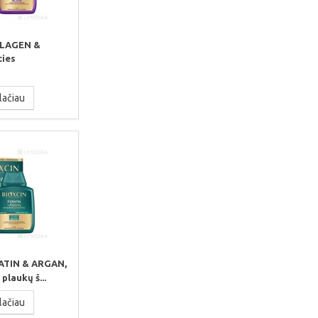
LLAGEN &
ties
lačiau
ATIN & ARGAN,
plaukų š...
lačiau