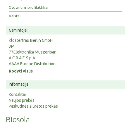
Gydymui ir profilaktikai
Vaistai
Gamintojai
Klosterfrau Berlin GmbH
3M
77Elektronika Muszeripari
A.C.R.A.F. S.p.A
AAAA Europe Distribution
Rodyti visus
Informacija
Kontaktai
Naujos prekės
Paskutinės žiūrėtos prekės
Biosola