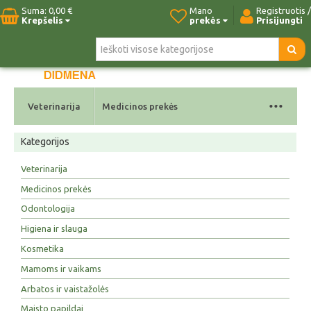
Suma:
0,00 €
Mano
Registruotis /
Krepšelis
prekės
Prisijungti
Pradžia
Naujos prekės
Paieška
Kontaktai
...
Veterinarija
Medicinos prekės
Kategorijos
Veterinarija
Medicinos prekės
Odontologija
Higiena ir slauga
Kosmetika
Mamoms ir vaikams
Arbatos ir vaistažolės
Maisto papildai