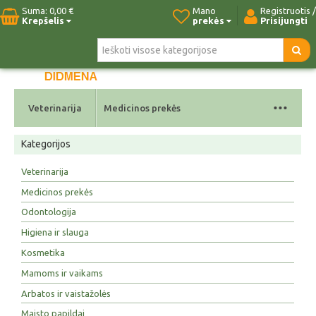
Suma:
0,00 €
Mano
Registruotis /
Krepšelis
prekės
Prisijungti
Pradžia
Naujos prekės
Paieška
Kontaktai
...
Veterinarija
Medicinos prekės
Kategorijos
Veterinarija
Medicinos prekės
Odontologija
Higiena ir slauga
Kosmetika
Mamoms ir vaikams
Arbatos ir vaistažolės
Maisto papildai