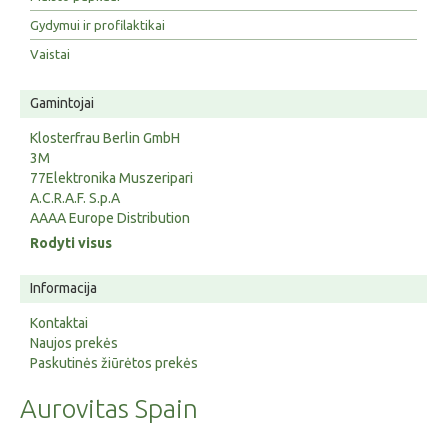
Gydymui ir profilaktikai
Vaistai
Gamintojai
Klosterfrau Berlin GmbH
3M
77Elektronika Muszeripari
A.C.R.A.F. S.p.A
AAAA Europe Distribution
Rodyti visus
Informacija
Kontaktai
Naujos prekės
Paskutinės žiūrėtos prekės
Aurovitas Spain