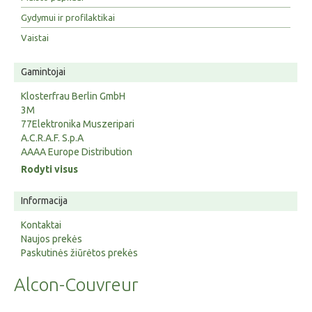
Gydymui ir profilaktikai
Vaistai
Gamintojai
Klosterfrau Berlin GmbH
3M
77Elektronika Muszeripari
A.C.R.A.F. S.p.A
AAAA Europe Distribution
Rodyti visus
Informacija
Kontaktai
Naujos prekės
Paskutinės žiūrėtos prekės
Alcon-Couvreur