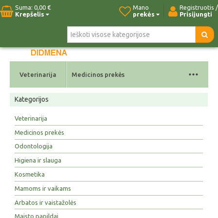
Suma:
0,00 €
Mano
Registruotis /
Krepšelis
prekės
Prisijungti
Pradžia
Naujos prekės
Paieška
Kontaktai
...
Veterinarija
Medicinos prekės
Kategorijos
Veterinarija
Medicinos prekės
Odontologija
Higiena ir slauga
Kosmetika
Mamoms ir vaikams
Arbatos ir vaistažolės
Maisto papildai