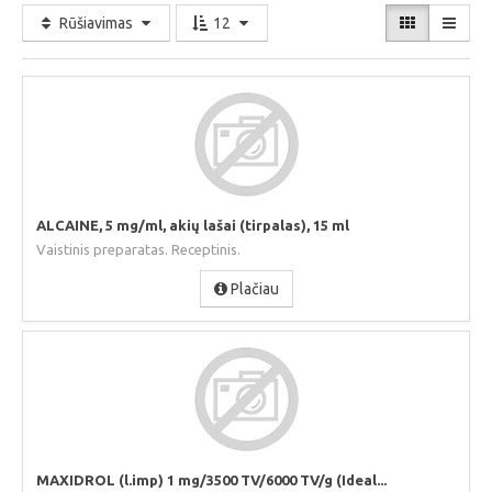
Rūšiavimas
12
ALCAINE, 5 mg/ml, akių lašai (tirpalas), 15 ml
Vaistinis preparatas. Receptinis.
Plačiau
MAXIDROL (l.imp) 1 mg/3500 TV/6000 TV/g (Ideal...