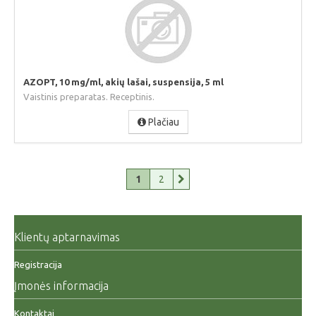
AZOPT, 10 mg/ml, akių lašai, suspensija, 5 ml
Vaistinis preparatas. Receptinis.
Plačiau
1
2
Klientų aptarnavimas
Registracija
Įmonės informacija
Kontaktai